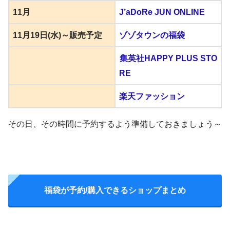
11月
J’aDoRe JUN ONLINE
11月19日(水)～販売予定
ゾゾタウンの福袋
集英社HAPPY PLUS STO
RE
楽天ファッション
その日、その時間に予約するよう準備しておきましょう～
福袋が予約/購入できるショップまとめ