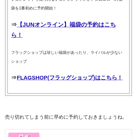
袋を1番初めに予約開始！
⇒
【JUNオンライン】福袋の予約はこち
ら！
フラッグショップは珍しい福袋があったり、ライバルが少ない
ショップ
⇒
FLAGSHOP(フラッグショップ)はこちら！
売り切れてしまう前に早めに予約しておきましょうね。
・アダムエロペHOME（メンズ） サイズは
MorL