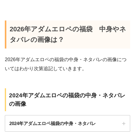
2026年アダムエロペの福袋 中身やネ
タバレの画像は？
2026年アダムエロペの福袋の中身・ネタバレの画像につ
いてはわかり次第追記していきます。
2024年アダムエロペの福袋の中身・ネタバレ
の画像
2024年アダムエロペ福袋の中身・ネタバレ