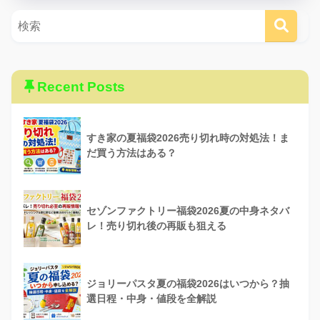
Recent Posts
pic.twitter.com/A7vQCqaika
すき家の夏福袋2026売り切れ時の対処法！ま
2017年1月5日
だ買う方法はある？
セゾンファクトリー福袋2026夏の中身ネタバ
レ！売り切れ後の再販も狙える
ジョリーパスタ夏の福袋2026はいつから？抽
選日程・中身・値段を全解説