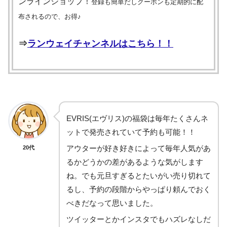
ンラインショップ！
登録も簡単だしクーポンも定期的に配
布されるので、お得♪
アイボリーのアウターはブラックのニットのセットアップ！
⇒
ランウェイチャンネルはこちら！！
EVRIS(エヴリス)の福袋は毎年たくさんネ
ットで発売されていて予約も可能！！
相変わらず、EVRISの福袋バッグが優秀過ぎ
アウターが好き好きによって毎年人気があ
20代
る…
るかどうかの差があるような気がします
小さめの買い直したとはいえ、サンシェード
30代
ね。でも元旦すぎるとたいがい売り切れて
も入っちゃいました。
るし、予約の段階からやっぱり頼んでおく
マチもあるから横のスペースにもたくさん入
べきだなって思いました。
れられる…エコレザーで多少は防水になる
ツイッターとかインスタでもハズレなしだ
し…本当に重宝しています！