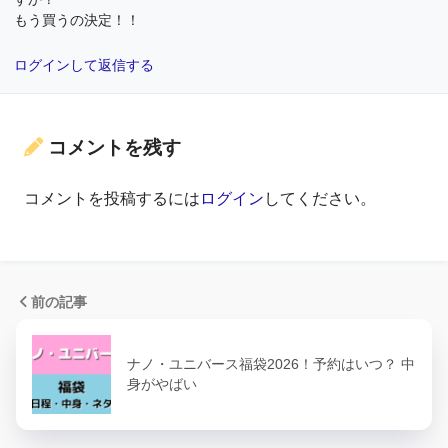
もう買うの決定！！
ログインして返信する
コメントを残す
コメントを投稿するには
ログイン
してください。
前の記事
ナノ・ユニバース福袋2026！予約はいつ？ 中
身がやばい