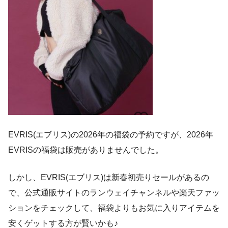
EVRIS(エブリス)の2026年の福袋の予約ですが、2026年
EVRISの福袋は販売がありませんでした。
しかし、EVRIS(エブリス)は新春初売りセールがあるの
で、公式通販サイトのランウェイチャンネルや楽天ファッ
ションをチェックして、福袋よりもお気に入りアイテムを
安くゲットする方が賢いかも♪