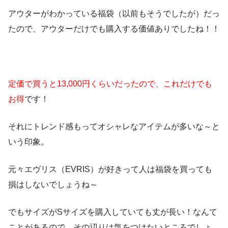
pic.twitter.com/6pUFp8jaYg
アウターがわかっている福袋（以前もそうでしたが）だっ
November 28,
たので、アウターだけでも購入する価値ありでしたね！！
2023
定価で買うと13,000円くらいだったので、これだけでも
お得
です！
それにトレンド感もってオシャレなアイテムが多いな～と
11,000円
pic.twitter.com/OYZuceJ7Lm
いう印象。
January 3, 2024
元々エヴリス（EVRIS）が好きって人は福袋を買っても
損はしないでしょうね～
アウター
ニットトップス
でもサイズがSサイズを購入していても丈が長い！なんて
ニットパンツ
ことがあるので、その辺りは気をつけたいところでしょ