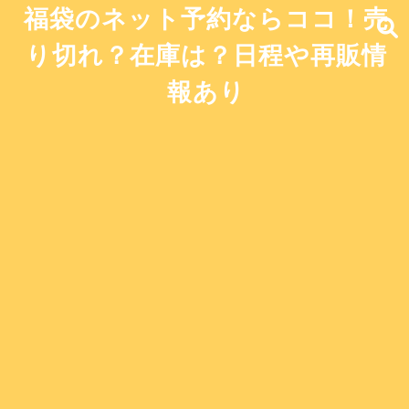
福袋のネット予約ならココ！売
り切れ？在庫は？日程や再販情
報あり