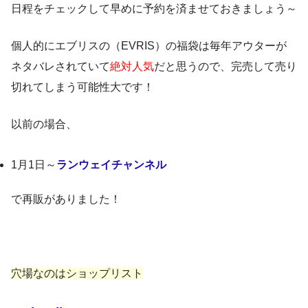
日程をチェックして早めに予約を済ませておきましょう～
個人的にエブリスの（EVRIS）の福袋は毎年アウターが
ネタバレされていて
絶対人気
だと思うので、完売して売り
切れてしまう可能性大です！
以前の場合、
1月1日～
ランウェイチャンネル
で再販がありました！
穴場なのはショップリスト