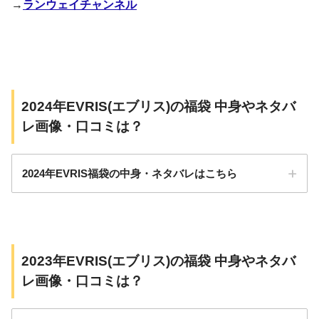
→
ランウェイチャンネル
2024年EVRIS(エブリス)の福袋 中身やネタバ
レ画像・口コミは？
2024年EVRIS福袋の中身・ネタバレはこちら
2023年EVRIS(エブリス)の福袋 中身やネタバ
レ画像・口コミは？