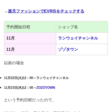
→
楽天ファッションでEVRISをチェックする
予約開始日程
ショップ名
11月
ランウェイチャンネル
11月
ゾゾタウン
以前の場合
11月22日(火)12：00～ランウェイチャンネル
11月23日(木)12：00～
ZOZOTOWN
という予約日程だったので、