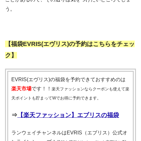
う。
#2024HAPPYBAG
【福袋EVRIS(エヴリス)の予約はこちらをチェッ
ク】
https://t.co/NVwIXy2jXy
pic.twitter.com/c8BoElebT7
December 6, 2023
EVRIS(エヴリス)の福袋を予約できておすすめのは
楽天市場
です！！
楽天ファッションならクーポンも使えて楽
天ポイントも貯まってWでお得に予約できます。
⇒
【楽天ファッション】エブリスの福袋
ランウェイチャンネルはEVRIS（エブリス）公式オ