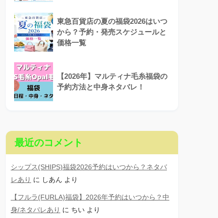
東急百貨店の夏の福袋2026はいつ
から？予約・発売スケジュールと
価格一覧
【2026年】マルティナ毛糸福袋の
予約方法と中身ネタバレ！
最近のコメント
シップス(SHIPS)福袋2026予約はいつから？ネタバ
レあり
に
しあん
より
【フルラ(FURLA)福袋】2026年予約はいつから？中
身/ネタバレあり
に
ちい
より