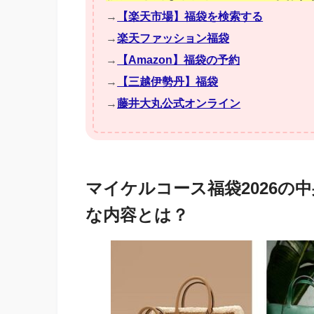
→
【楽天市場】福袋を検索する
→
楽天ファッション福袋
→
【Amazon】福袋の予約
→
【三越伊勢丹】福袋
→
藤井大丸公式オンライン
マイケルコース福袋2026の
な内容とは？