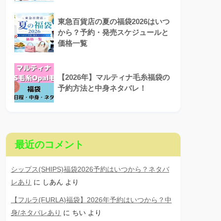
東急百貨店の夏の福袋2026はいつ
から？予約・発売スケジュールと
価格一覧
【2026年】マルティナ毛糸福袋の
予約方法と中身ネタバレ！
最近のコメント
シップス(SHIPS)福袋2026予約はいつから？ネタバ
レあり
に
しあん
より
【フルラ(FURLA)福袋】2026年予約はいつから？中
身/ネタバレあり
に
ちい
より