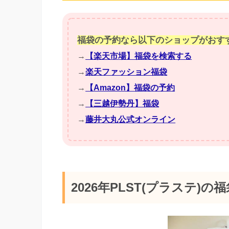
福袋の予約なら以下のショップがおす
→
【楽天市場】福袋を検索する
→
楽天ファッション福袋
→
【Amazon】福袋の予約
→
【三越伊勢丹】福袋
→
藤井大丸公式オンライン
2026年PLST(プラステ)