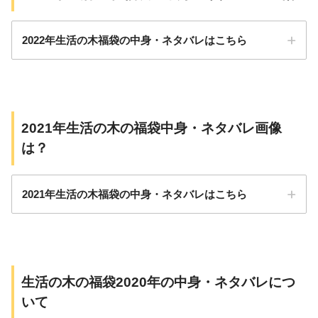
マリー・シネオー
ル、イランイラ
2022年生活の木福袋の中身・ネタバレはこちら
ン、サイプレス、
ライム、ゼラニウ
ム、マジョラム、
レモングラス、ラ
ベンダー・フラン
2021年生活の木の福袋中身・ネタバレ画像
10,000円
ス産、リツエアク
は？
ベバ・マンダリ
3,000円
ン、ティートゥリ
2021年生活の木福袋の中身・ネタバレはこちら
ー、ペパーミン
3,500円
ト)
5,000円
容量10ml(オレン
10,000円
ジスイート、レモ
生活の木の福袋2020年の中身・ネタバレにつ
ン、グレープフル
いて
ーツ、ベルガモッ