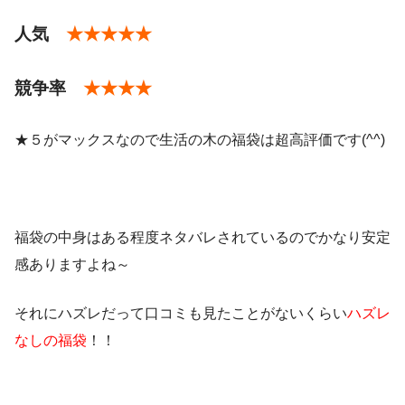
人気
★★★★★
#福箱
#生活の木
#ハー
ブコーディアル
pic.twitter.com/2xGgDdD9En
Mayumi
(@seimayu.05)がシェアした投稿
競争率
★★★★
2017年1月4日
★５がマックスなので生活の木の福袋は超高評価です(^^)
pic.twitter.com/wvDT0euBLo
January 2, 2023
福袋の中身はある程度ネタバレされているのでかなり安定
pic.twitter.com/MO7cwVBe2U
感ありますよね～
January 7, 2024
それにハズレだって口コミも見たことがないくらい
ハズレ
なしの福袋
！！
pic.twitter.com/GTqfEOlI2Y
pic.twitter.com/UKZoynDxgh
January 3, 2019
January 3, 2023