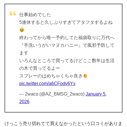
仕事始めでした
5連休すると久しぶりすぎてアタフタするよね
終わってから唯一予約してた福袋取りに万代へ
『手洗いうがいマヌカハニー』で風邪予防して
ます
いろんなところで買ってるけどここ数年は生活
の木で買ってるよー
スプレーのはめちゃくちゃ良き
pic.twitter.com/a6CFodv6Yx
— 2waco (@AZ_BMSG_2waco)
January 5,
2026
けっこう売り切れてて買えなかったという口コミがありま