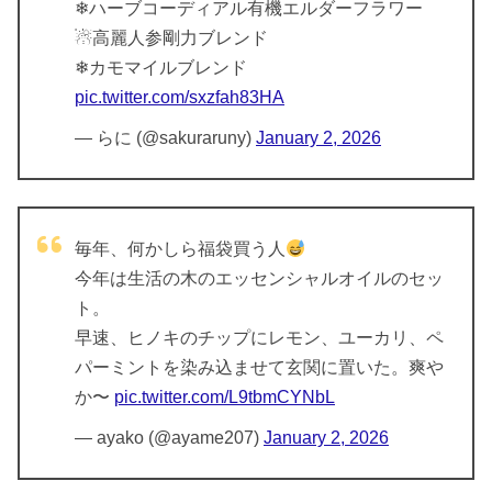
❄ハーブコーディアル有機エルダーフラワー
☃高麗人参剛力ブレンド
❄カモマイルブレンド
pic.twitter.com/sxzfah83HA
— らに (@sakuraruny)
January 2, 2026
毎年、何かしら福袋買う人
今年は生活の木のエッセンシャルオイルのセッ
ト。
早速、ヒノキのチップにレモン、ユーカリ、ペ
パーミントを染み込ませて玄関に置いた。爽や
か〜
pic.twitter.com/L9tbmCYNbL
— ayako (@ayame207)
January 2, 2026