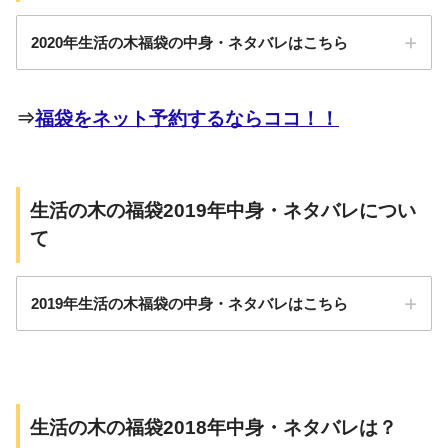
ト・フロクマリン
ダマスクローズAbs.1ml
フリー、福袋限定
2020年生活の木福袋の中身・ネタバレはこちら
ローズマリー・シネオール3ml
ブレンドエッセン
イランイラン3ml
シャルオイル）
⇒
福袋をネット予約するならココ！！
サイプレス3ml
金の巡りシリーズ
ライム3ml
ゼラニウム3ml
生活の木の福袋2019年中身・ネタバレについ
酵素ドリンク
て
マジョラム3ml
5,000円
金の巡りタブレッ
ト
レモングラス3ml
2019年生活の木福袋の中身・ネタバレはこちら
和漢茶金の巡り
5,000円
ラベンダー(真正ラベンダー)3ml
リツエアクベバ3ml
マンダリン3ml
おいしいハーブテ
この投稿をInstagramで見る
ィームーンガーデ
ティートゥリー3ml
生活の木の福袋2018年中身・ネタバレは？
pic.twitter.com/yafNP9O2ny
人気のマヌカハニーとハーブコーディアル、福袋限
ン 30ヶ入