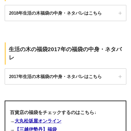
ペパーミント3ml
定のブレンドハーブティー、ブレンドエッセンシャ
January 13, 2019
天然消臭アロマミ
ルオイルとアロマストーンをセットにしました。２
2018年生活の木福袋の中身・ネタバレはこちら
オレンジスイート10ml
スト瑞々しい有機
０２１年も楽しく、健康に過ごしたい方おすすめの
レモン10ml
ライム／清々しい
福袋。
国産ひのき 20m
ハーブコーディアル有機ゴジベリー＆ザクロ
グレープフルーツ10ml
ダマスクローズAbs.（モロッコ産）
360ml、マヌカハニーUMF7＋125ｇ、私の30日茶
l×2本セット
ベルガモット・フロクマリンフリー10ml
ローズマリー・シネオール
生活の木の福袋2017年の福袋の中身・ネタバ
3,850円
（ルイボスとしょうがブレンド30TB）・（ルイボ
・ 皆さま明けましておめでとうございます ・ 今年もどう
和漢塩湯 死海の
スとごぼうブレンド30TB）、アロマストーンラウ
レ
福袋限定ブレンドエッセンシャルオイル 10ml
ホーリーフ（芳樟）
ぞよろしくお願いしますリラ ・ SUITEでは生活の木の福袋
塩と柿葉 30g
ンド（限定パッケージ）ストーン2枚入り、限定ブ
の販売をしてるリラよぉ〜 ・ 大阪市内のお店で在庫が残っ
・アロマとハーブの贅沢セット・・・4,630円
シトロネラ・ジャワ型
レンドエッセンシャルオイル（シトラスブレンド１
シアバターハンド
ているのはレアなことリラ ・ 買いそびれてしまった方は急
2017年生活の木福袋の中身・ネタバレはこちら
０ml）
クリーム ゆず 6
ライム
ぐリラ ・ 在庫の確保や確認はお店に連絡してください！
・アロマ＆ハーブエンジョイ・・・5,000円
・アロマベストセレクション・・・9,260円
0g
DMでも承っておりますが、やや返信に時間がかかるかもし
ゼラニウム
れませんので、御了承くださいませ ・ #生活の木福袋 #福
・アロマベストセレクション・・・10,000円
福袋限定ブレンド
フランキンセンス（オリバナム／乳香）
袋まだありますよー #大阪京橋#アロマスクール#AEAJ認定
エッセンシャルオ
校#JAA認定校#JAMHA認定校#SUITEアロマテラピー#アロ
百貨店の福袋をチェックするのはこちら↓
ユーカリ・グロブルス
イル 10ml
マテラピーサロン#京橋で実績20年#大人女性支持#人気サ
→
大丸松坂屋オンライン
ラベンダー・フランス産（真正ラベンダー）
ロン#リラク#エステサロン#生活の木#ニールズヤード#健
→
【三越伊勢丹】福袋