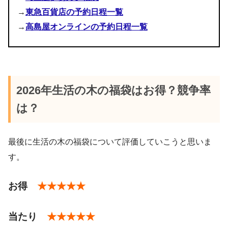
康#美容#ハーブ#アロマ#
リツエアクベバ
→
東急百貨店の予約日程一覧
SUITE【スイートアロマセラピー】
(@suite_aroma)がシェアした投稿 –
マンダリン
→
高島屋オンラインの予約日程一覧
#福袋
#生活の木
ティートゥリー
pic.twitter.com/kTjJla4zvp
pic.twitter.com/CGzAO8HhIb
ペパーミント
January 2, 2023
pic.twitter.com/MPbD75UEm7
2017年1月3日
オレンジスイート
January 20,
2026年生活の木の福袋はお得？競争率
レモン
2024
は？
グレープフルーツ
#福袋
#生活の木
この投稿をInstagramで見る
#happyaroma
#treeoflife
pic.twitter.com/xpwv1zXnSR
ベルガモット・フロクマリンフリー
最後に生活の木の福袋について評価していこうと思いま
2017年1月4日
福袋限定ブレンドエッセンシャルオイル 2022
す。
#アラビア
#福袋
#イッタラ
#生
活の木
pic.twitter.com/OXpe9KWIUW
＜5,000円の福袋 ハーブティー＆アロマのセット＞
お得
★★★★★
January 3,
2023
当たり
★★★★★
January 20, 2024