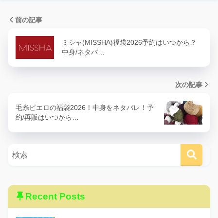
前の記事
ミシャ(MISSHA)福袋2026予約はいつから？
アドバンスドエシリアルスムースオペレーター ルース
中身/ネタバ…
パウダー：#02
アドバンスドスムージングコンシーラー：#OR
次の記事
ディメンショナルビジョンアイパレット：#03 AMBER
GAZING
毛糸ピエロの福袋2026！中身をネタバレ！予
約/再販はいつから…
チーキーシークブラッシュ：#20 CRYSTAL CLEAN
Recent Posts