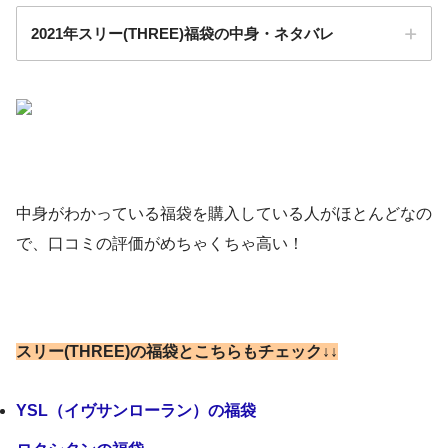
2021年スリー(THREE)福袋の中身・ネタバレ
中身がわかっている福袋を購入している人がほとんどなの
で、口コミの評価がめちゃくちゃ高い！
スリー(THREE)ベースメイク＆ハンドケアコスメセット
#福袋2021
#THREE
pic.twitter.com/0vGhFYbQeJ
価格：15,980円
スリー(THREE)の福袋とこちらもチェック↓↓
January 8, 2021
アイテム数：4点
YSL（イヴサンローラン）の福袋
予約・販売は12月14日火曜日～：楽天市場AB-