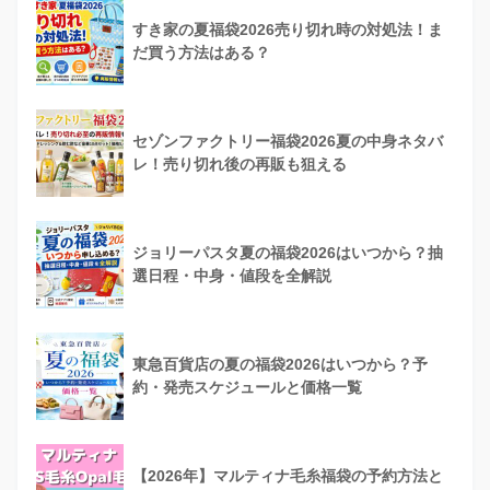
すき家の夏福袋2026売り切れ時の対処法！ま
だ買う方法はある？
セゾンファクトリー福袋2026夏の中身ネタバ
レ！売り切れ後の再販も狙える
ジョリーパスタ夏の福袋2026はいつから？抽
選日程・中身・値段を全解説
#three
#福袋
pic.twitter.com/3a0sIRz9bH
東急百貨店の夏の福袋2026はいつから？予
約・発売スケジュールと価格一覧
November 4, 2021
【2026年】マルティナ毛糸福袋の予約方法と