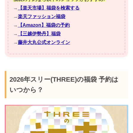
→
【楽天市場】福袋を検索する
→
楽天ファッション福袋
→
【Amazon】福袋の予約
→
【三越伊勢丹】福袋
→
藤井大丸公式オンライン
2026年スリー(THREE)の福袋 予約は
いつから？