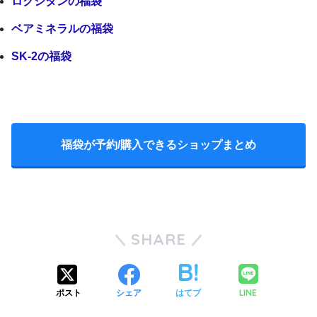
ロクシタンの福袋
COSME
ベアミネラルの福袋
SK-2の福袋
アドバンスドエシリアルスムースオペレーター ルース
pic.twitter.com/YcUx23Gfe9
パウダー：#02
January 7, 2021
福袋が予約/購入できるショップまとめ
アドバンスドエシリアルスムースオペレーター プライ
マー：30ml
バランシング ハンド＆アーム クリーム：50g
スキャルプ＆ヘアリファイニングトリートメントオイル
SHARE
R：20ml
LINE
ポスト
シェア
はてブ