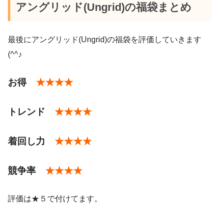
アングリッド(Ungrid)の福袋まとめ
December 30, 2020
最後にアングリッド(Ungrid)の福袋を評価していきます
(^^♪
お得
★★★★
pic.twitter.com/H1qu19nuaw
・ガウンコート
トレンド
★★★★
・花柄ワンピース
December 28, 2020
着回し力
★★★★
・コーデュロイパンツ
競争率
★★★★
・カットソー
評価は★５で付けてます。
・タートルニット