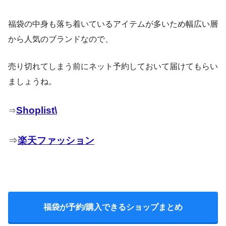
福袋の中身も落ち着いているアイテムが多いため幅広い層
から人気のブランドなので、
#
売り切れてしまう前にネット予約しておいて届けてもらい
アングリッド
#unglid
ましょうね。
January 4, 2020
Shoplist\
⇒
⇒
楽天ファッション
pic.twitter.com/VsWDui0IFO
福袋が予約/購入できるショップまとめ