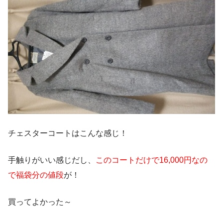
福袋
yuriogawa
さん(@insta_fashion_girlyuri)がシェアした投稿 –
201
チェスターコートはこんな感じ！
手触りがいい感じだし、
このコートだけで16,000円なの
で福袋分の値段
が！
この投稿をInstagramで見る
買ってよかった～
先日ネット購入したungriの福袋～♥️ 悩んでずーとカートに
入れたままだったのですが、クレジットカードのポイント