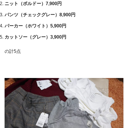
ニット（ボルドー）7,900円
パンツ（チェックグレー）8,900円
パーカー（ホワイト）5,900円
カットソー（グレー）3,900円
この投稿をInstagramで見る
の計5点
. 今年はUngridの福袋を購入しましたー♪ . 中身はコート、
パンツ、スウェット、ロンT、ニット、バッグで全部カワイ
イー . pic2〜は、トモコオリジナルのハルコ用福袋。 (袋が
貧乏臭いw) . 中身はカワイイよ . #chihuahua #チワワ
#ungrid #ungrid福袋 #ネタバレ #オリジナル福袋
#awsomestoreの犬用品 #mulberrygardenのオヤツ詰め合わ
せ #flyingtigerのミニテント
Tomoko_Haruko
さん(@tomoko_haruko)がシェアした投稿 –
201