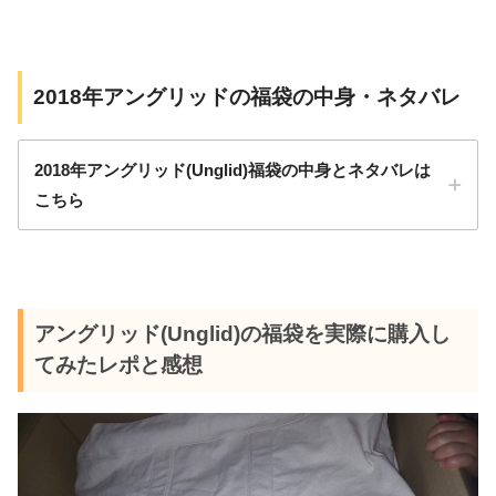
サイズ：フリー（ワンサイズ）
アイテム数：4点
14,520円
2018年アングリッドの福袋の中身・ネタバレ
総額：約44,000円
2018年アングリッド(Unglid)福袋の中身とネタバレは
こちら
コート
パンツ
コート
ワンピース
アングリッド(Unglid)の福袋を実際に購入し
ケーブルニット
てみたレポと感想
ニット
ケーブル柄ニットパンツ
スウェット
価格税込み
16,500円
キャミワンピース
バッグ
サイズはフリーサイズ