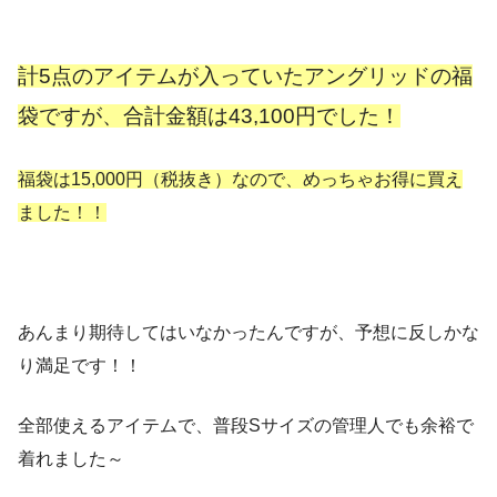
が結構貯まっててそれを使ったらなんとタダでGETできま
した 福袋じたいは5万円相当入ってて1万6000円でした 中
身はめっちゃ当たり～ しかも全部使えるし可愛い♥️♥️♥️
計5点のアイテムが入っていたアングリッドの福
ungridの服って割と値段お高めなので普段はお店見て終わ
袋ですが、合計金額は43,100円でした！
っちゃうから嬉しい～ 来年も絶対買おう #福袋#ハッピーバ
ック#ungrid#ungrid福袋#コーデ#妊婦コーデ#ungridコーデ
福袋は15,000円（税抜き）なので、めっちゃお得に買え
#インテリア#雑貨#アメリカンインテリア#アメリカン雑貨
#プチプラ#gu#hm#zara#ファッション#しまむら
ました！！
Riko
さん(@niko.o_o.riko)がシェアした投稿 –
2019年 1月月13日午後7時28分PST
あんまり期待してはいなかったんですが、予想に反しかな
り満足です！！
全部使えるアイテムで、普段Sサイズの管理人でも余裕で
着れました～