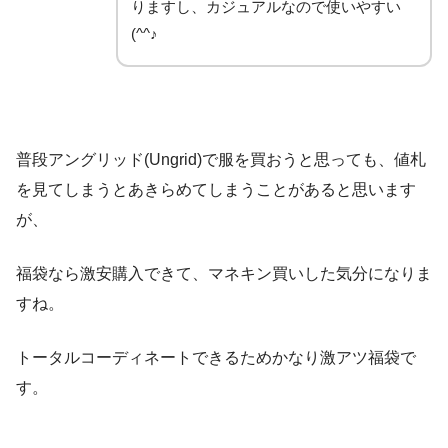
りますし、カジュアルなので使いやすい
(^^♪
普段アングリッド(Ungrid)で服を買おうと思っても、値札
を見てしまうとあきらめてしまうことがあると思います
が、
福袋なら激安購入できて、マネキン買いした気分になりま
すね。
トータルコーディネートできるためかなり激アツ福袋で
#エゴイスト福袋
#ナノユニバース福袋
#アングリ
す。
ッド福袋
#リリーブラウン福袋
pic.twitter.com/ieqITnV2lo
January 6, 2020