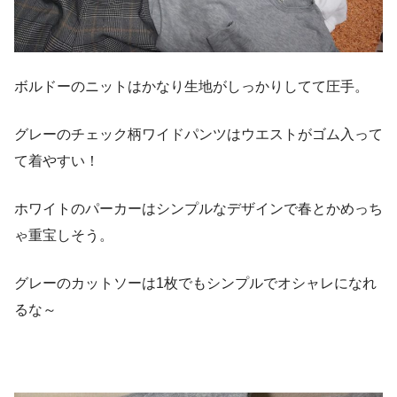
ボルドーのニットはかなり生地がしっかりしてて圧手。
グレーのチェック柄ワイドパンツはウエストがゴム入って
て着やすい！
ホワイトのパーカーはシンプルなデザインで春とかめっち
この投稿をInstagramで見る
ゃ重宝しそう。
Ungrid福袋GET٩( ‘ω’ )و 毎年完売の福袋〜〜 ハズレ無し 来
年もGETする笑っ アウターがチェスターコートだからまた
グレーのカットソーは1枚でもシンプルでオシャレになれ
増えた笑っ 家にあるチェスターコート計7点笑っ ほとんど
るな～
が福袋に入ってたコート。 まだ、着てないのあるし チェス
ターコートありすぎやん笑っ Ungridって毎年チェスターコ
ートやから増える一方なわけよ〜〜 いらないコートはフリ
マかリサイクルショップでも売ろうかな〜〜 #福袋 #ungrid