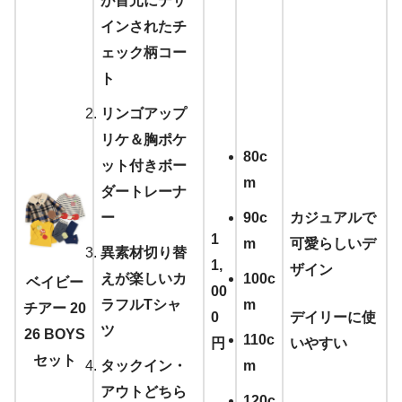
が首元にデザ
インされたチ
ェック柄コー
ト
リンゴアップ
リケ＆胸ポケ
80c
ット付きボー
m
ダートレーナ
ー
90c
カジュアルで
1
m
可愛らしいデ
異素材切り替
1,
ザイン
えが楽しいカ
100c
ベイビー
00
ラフルTシャ
m
チアー 20
0
デイリーに使
ツ
26 BOYS
110c
円
いやすい
セット
タックイン・
m
アウトどちら
120c