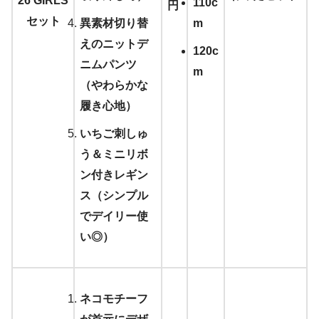
26 GIRLS
110c
円
セット
異素材切り替
m
えのニットデ
120c
ニムパンツ
m
（やわらかな
履き心地）
いちご刺しゅ
う＆ミニリボ
ン付きレギン
ス（シンプル
でデイリー使
い◎）
ネコモチーフ