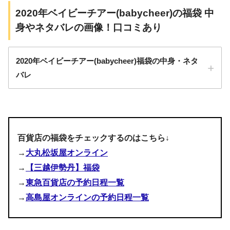
ニットデニムパンツ
ニットデニムパンツ
2020年ベイビーチアー(babycheer)の福袋 中
ボーイズの福袋の中身
ボーイズ
11,000円
80cm～120cm
6点入り
身やネタバレの画像！口コミあり
裏毛パンツ
レギンス
ボーイズ
ガールズ
ガールズ
11,000円
80cm～120cm
6点入り
80㎝～120㎝
80㎝～120㎝
2020年ベイビーチアー(babycheer)福袋の中身・ネタ
11,000円（税込）
11,000円（税込）
バレ
ベイビーチアー（babycheer）ボーイズの福袋の中身やネタ
5点入り
5点入り
バレ
アウター
アウター
百貨店の福袋をチェックするのはこちら↓
トレーナー
チュニック
→
大丸松坂屋オンライン
長袖Ｔシャツ
長袖Ｔシャツ
→
【三越伊勢丹】福袋
pic.twitter.com/esGadqETDI
→
東急百貨店の予約日程一覧
ニットデニムパンツ
デニムパンツ
→
高島屋オンラインの予約日程一覧
October 1, 2022
裏毛パンツ
レギンス