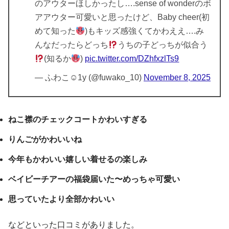
のアウターほしかったし….sense of wonderのボ
アアウター可愛いと思ったけど、Baby cheer(初
めて知った
)もキッズ感強くてかわええ….み
んなだったらどっち
うちの子どっちが似合う
(知るか
)
pic.twitter.com/DZhfxzlTs9
— ふわこ☺︎1y (@fuwako_10)
November 8, 2025
ねこ襟のチェックコートかわいすぎる
りんごがかわいいね
今年もかわいい嬉しい着せるの楽しみ
ベイビーチアーの福袋届いた〜めっちゃ可愛い
思っていたより全部かわいい
などといった口コミがありました。