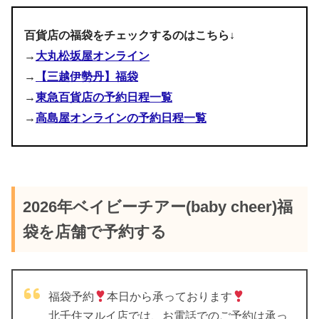
百貨店の福袋をチェックするのはこちら↓
→
大丸松坂屋オンライン
ウィンドブレーカー
→
【三越伊勢丹】福袋
pic.twitter.com/vXRWmwnYCO
ボーダー長袖Tシャツ
→
東急百貨店の予約日程一覧
October 1,
この投稿をInstagramで見る
ネコの長袖Ｔシャツ
→
高島屋オンラインの予約日程一覧
2022
ネコのスウェットパンツ
ウィンドブレーカー（フード取り外し可）
pic.twitter.com/2bUuSWjUJN
星のスウェットパンツ
September
裏毛ベスト
30, 2023
2026年ベイビーチアー(baby cheer)福
裏毛スウェットパーカー
袋を店舗で予約する
長袖Ｔシャツ
初
子供服福袋
. ベイビーチアー
男の子 110 . 昨年、
ボーダー長袖Ｔシャツ
pic.twitter.com/B7hRvknlBy
解体品はゲットしましたが… 今年は要らないものがひとつ
ガールズの福袋の中身
デニムパンツ
もない
ってことで、早々に予約して、元旦に届きました
福袋予約
本日から承っております
October 2, 2022
. めちゃくちゃ可愛くて、満足
. 110なのでまだ大きい
北千住マルイ店では、お電話でのご予約は承っ