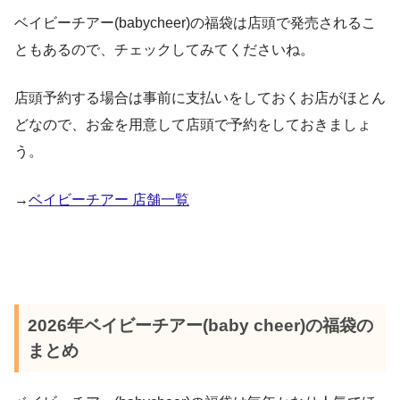
ベイビーチアー(babycheer)の福袋は店頭で発売されるこ
ボーダーＴシャツ
ともあるので、チェックしてみてくださいね。
ウサギのチュニック
ネコのスウェットパンツ
店頭予約する場合は事前に支払いをしておくお店がほとん
ウィンドブレーカー（フード取り外し可）
どなので、お金を用意して店頭で予約をしておきましょ
リボンのレギンス
裏毛ベスト
う。
裏毛スウェットパーカー
#babycheer
#ベイ
→
ベイビーチアー 店舗一覧
長袖Ｔシャツ
ビーチアー
pic.twitter.com/ItKW2w6blU
January 3,
ボーダー長袖Ｔシャツ
2020
デニムパンツ
2026年ベイビーチアー(baby cheer)の福袋の
まとめ
pic.twitter.com/2iHujG0fKU