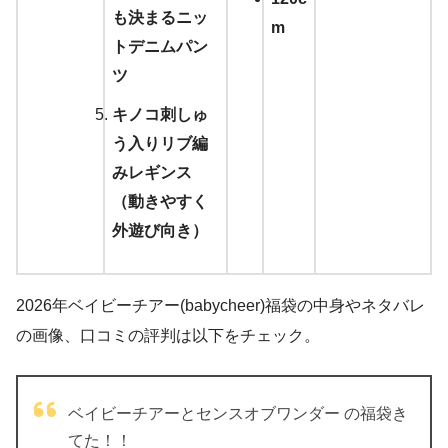
も決まるニッ
m
トデニムパン
ツ
キノコ刺しゅ
う入りリブ編
みレギンス
（動きやすく
外遊び向き）
2026年ベイビーチアー(babycheer)福袋の中身やネタバレ
の画像、口コミの評判は以下をチェック。
ベイビーチアーとセンスオブワンダー の福袋き
てた！！