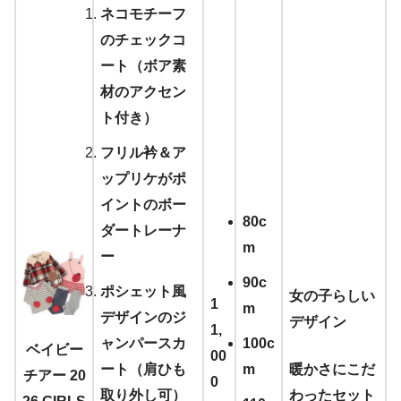
ネコモチーフ
のチェックコ
ート（ボア素
材のアクセン
ト付き）
フリル衿＆ア
ップリケがポ
イントのボー
80c
ダートレーナ
m
ー
90c
ポシェット風
女の子らしい
1
m
デザインのジ
デザイン
1,
ャンパースカ
100c
ベイビー
00
ート（肩ひも
m
暖かさにこだ
チアー 20
0
取り外し可）
わったセット