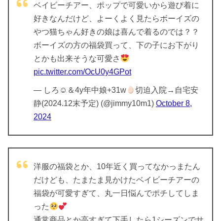
ベイビーチアー、ポップで可愛いから遊び着に
好きなんだけど、よーくよく見たらボーイズの
やつ猫ちゃん好きの娘は喜んで着るのでは？？
ボーイズの方の福袋買って、下の子にお下がり
とかも出来そうな可愛さ
pic.twitter.com/OcU0y4GPot
— しろ☺︎＆4y年中娘+31w
切迫入院→自宅安
静(2024.12末予定) (@jimmy10m1)
October 8,
2024
洋服の福袋とか、10年近く買ってなかっまたん
だけども、たまたま見かけたベイビーチアーの
福袋が可愛すぎて、丸一日悩んでポチしてしま
った
通常商品とか高すぎて下手したら1シーズンでサ