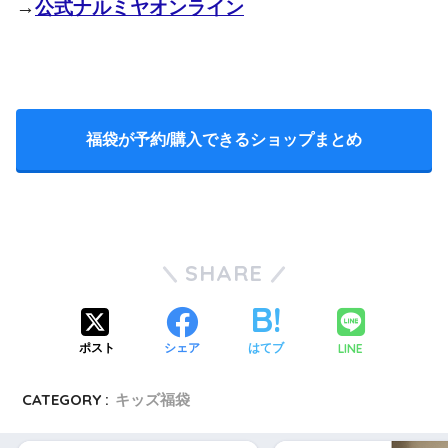
→
公式ナルミヤオンライン
＜ガールズの福袋＞
October 2, 2021
福袋が予約/購入できるショップまとめ
「めちゃくちゃ可愛い」
「猫のパーカーが可愛すぎる」
SHARE
「兄妹で合わせたら絶対いい」
LINE
ポスト
シェア
はてブ
CATEGORY :
キッズ福袋