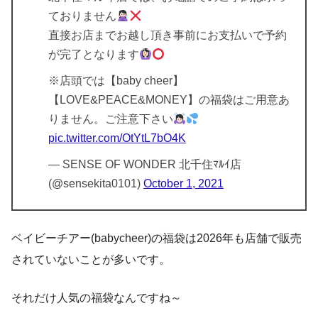
ですが… 100の特にアウターはもう増やせなかったので110
ておりません
にしました
. トレーナーとTシャツは、解体で100も買う
直接お店までお越し頂き事前にお支払いで予約
こともやぶさかではないですが…
. 幼稚園は、どうやら
が完了となります
一年中短パンらしいので（早くはっきりアナウンスしてほ
ベイビーチアー（babycheer）ガールズの福袋の中身やネタ
しい
）てんとう虫セットはおうち用ですね
#ベイビー
※店頭では【baby cheer】
バレ
チアー#babycheer#ミリカンパニー#millicompany#福袋#子
【LOVE&PEACE&MONEY】の福袋はご用意あ
供服福袋
りません。ご注意下さい
ず〜あん
(@zuan1027)がシェアした投稿 –
2020年 1月月2日午後4時35分PST
pic.twitter.com/OtYtL7bO4K
pic.twitter.com/L893RkJzBS
— SENSE OF WONDER 北千住ﾏﾙｲ店
October 4, 2022
(@sensekita0101)
October 1, 2021
ベイビーチアー(babycheer)の福袋は2026年も店舗で販売
されていないことが多いです。
pic.twitter.com/q0RSmPOP4J
それだけ人気の福袋なんですね～
October 20, 2022
ネコのウィンドブレーカー