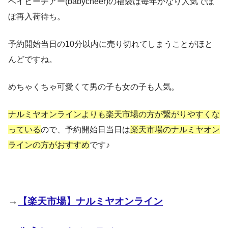
ベイビーチアー(babycheer)の福袋は毎年かなり人気でほ
pic.twitter.com/sQ7tnBnD8C
ぼ再入荷待ち。
October 16, 2021
November 14, 2019
予約開始当日の10分以内に売り切れてしまうことがほと
pic.twitter.com/HCmEj5Hn0e
んどですね。
January 19, 2021
めちゃくちゃ可愛くて男の子も女の子も人気。
＜ボーイズの福袋＞
ナルミヤオンラインよりも楽天市場の方が繋がりやすくな
pic.twitter.com/Ufqfu8rBQV
っている
ので、予約開始日当日は
楽天市場のナルミヤオン
ラインの方がおすすめ
です♪
October 2, 2021
pic.twitter.com/jLv45ZWwEy
→
【楽天市場】ナルミヤオンライン
January 14, 2021
pic.twitter.com/d1WFjz3VBU