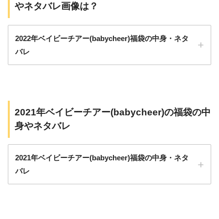
26, 2023
やネタバレ画像は？
2022年ベイビーチアー(babycheer)福袋の中身・ネタ
バレ
ボーイズ
ガールズ
80㎝～120㎝
80㎝～120㎝
2021年ベイビーチアー(babycheer)の福袋の中
80cm～120c
ボーイズ
11,000円
5点入り
11,000円（税込）
11,000円（税込）
m
身やネタバレ
5点入り
5点入り
80cm～120c
ガールズ
11,000円
5点入り
2021年ベイビーチアー(babycheer)福袋の中身・ネタ
m
バレ
アウター
アウター
トレーナー
チュニック
長袖Ｔシャツ
長袖Ｔシャツ
価格
サイズ展開
中身