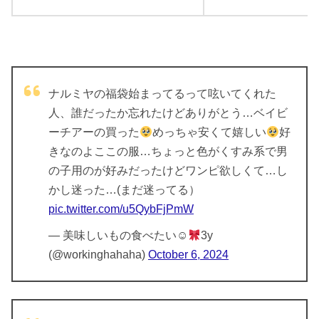
ナルミヤの福袋始まってるって呟いてくれた
人、誰だったか忘れたけどありがとう…ベイビ
ーチアーの買った
めっちゃ安くて嬉しい
好
きなのよここの服…ちょっと色がくすみ系で男
の子用のが好みだったけどワンピ欲しくて…し
かし迷った…(まだ迷ってる）
pic.twitter.com/u5QybFjPmW
— 美味しいもの食べたい☺︎
3y
(@workinghahaha)
October 6, 2024