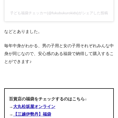
アイテム数：4点
子ども福袋チェッカー(@fukubukurokids)がシェアした投稿
などとありました。
ブルゾン
毎年中身がわかる、男の子用と女の子用それぞれみんな中
トレーナー
身が同じなので、安心感のある福袋で納得して購入するこ
パンスト
とができます♪
ソックス
百貨店の福袋をチェックするのはこちら↓
→
大丸松坂屋オンライン
→
【三越伊勢丹】福袋