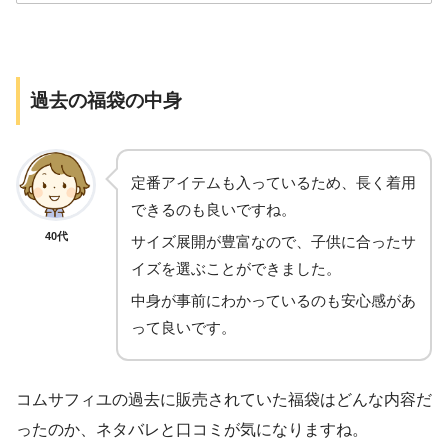
過去の福袋の中身
定番アイテムも入っているため、長く着用
できるのも良いですね。
40代
サイズ展開が豊富なので、子供に合ったサ
イズを選ぶことができました。
中身が事前にわかっているのも安心感があ
コムサ・フィユ〉2024年福
コムサ・フィユ〉2024年福
って良いです。
袋 男児
袋 女児
11,000円(税込)
11,000円(税込)
コムサフィユの過去に販売されていた福袋はどんな内容だ
110㎝～150㎝
110㎝～150㎝
ったのか、ネタバレと口コミが気になりますね。