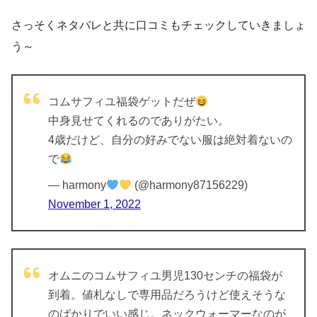
4点入り
4点入り
さっそくネタバレと共に口コミもチェックしていきましょ
う～
ブルゾン
ブルゾン
トレーナー
トレーナー
コムサフィユ福袋ゲットだぜ
パンツト
キュロット
中身見せてくれるのでありがたい。
ソックス
ソックス
4歳だけど、自分の好みでない服は絶対着ないの
で
— harmony
(@harmony87156229)
November 1, 2022
オムニのコムサフィユ男児130センチの福袋が
到着。値札なしで専用品だろうけど使えそうな
のばかりでいい感じ。ネックウォーマーなのが