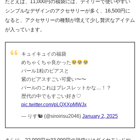
たとえば、11,000円の福袋には、デイリーで使いやすい
シンプルなデザインのアクセサリーが多く、16,500円に
なると、アクセサリーの種類が増えて少し贅沢なアイテム
が入っています。
キュイキュイの福袋
めちゃくちゃ良かった
パール1粒のピアスと
紫のピアスすごい可愛い〜〜
パールのこれはブレスレットかな…！？
歴代の中でもすごい好き♡
pic.twitter.com/pLQXXpMWJx
— りす🐿 (@siroirisu2046)
January 2, 2025