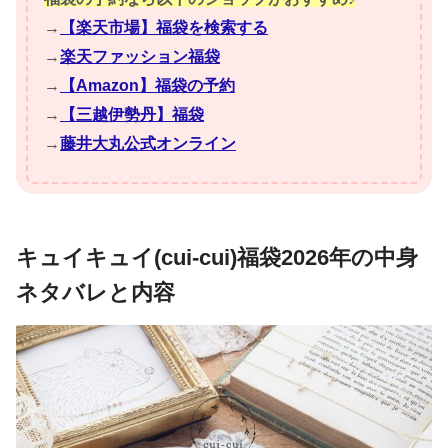
→
【楽天市場】福袋を検索する
→
楽天ファッション福袋
→
【Amazon】福袋の予約
→
【三越伊勢丹】福袋
→
藤井大丸公式オンライン
キュイキュイ(cui-cui)福袋2026年の中身
ネタバレと内容