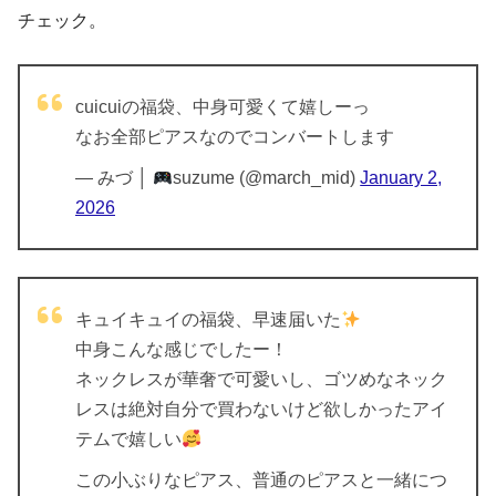
チェック。
cuicuiの福袋、中身可愛くて嬉しーっ
なお全部ピアスなのでコンバートします
— みづ │
suzume (@march_mid)
January 2,
2026
キュイキュイの福袋、早速届いた
中身こんな感じでしたー！
ネックレスが華奢で可愛いし、ゴツめなネック
レスは絶対自分で買わないけど欲しかったアイ
テムで嬉しい
この小ぶりなピアス、普通のピアスと一緒につ