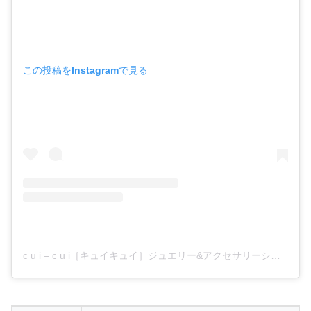
この投稿をInstagramで見る
c u i – c u i［キュイキュイ］ジュエリー&アクセサリーショップ(@cuicui.jp)がシェアした投稿