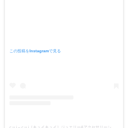
この投稿をInstagramで見る
c u i – c u i［キュイキュイ］ジュエリー&アクセサリーショップ(@cuicui.jp)がシェアした投稿