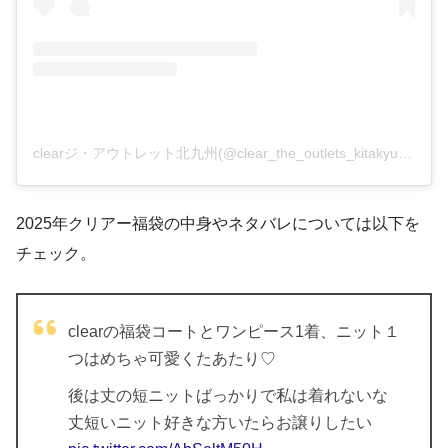
clearジ・アウトレット北九州(@clear_the_outlets_kitakyushu)がシェアした投稿
2025年クリアー福袋の中身やネタバレについては以下を
チェック。
clearの福袋コートとワンピース1着、ニット１
つはめちゃ可愛くたあたり♡
後は丈の短ニットばっかりで私は着れないな
丈短いニット好きな方いたらお譲りしたい