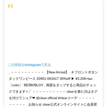
この投稿をInstagramで見る
. －－－－－－－－－－ 【New Arrival】 . # フロントボタン
タックワンピース 20901-063417 30%off ▶︎ ¥3,206+tax .
〔color〕 BE/BK/BLGY . 画面をタップすると商品がチェッ
クできます✧˖ﾟ －－－－－－－－－－ clearを着た日はタグ
を付けてシェア❤︎ @clear.official #clearコーデ －－－－－
－－－－－ . お知らせ clear公式オンラインサイトに会員登