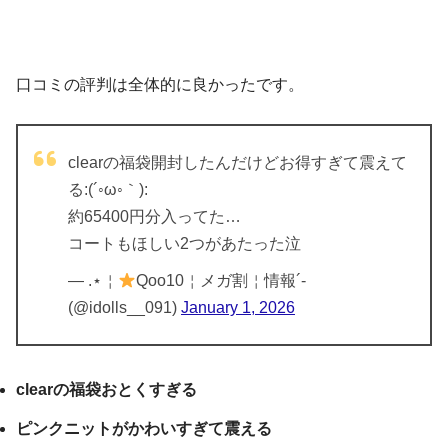
口コミの評判は全体的に良かったです。
clearの福袋開封したんだけどお得すぎて震えて
る:(´◦ω◦｀):
約65400円分入ってた…
コートもほしい2つがあたった泣
— .⋆￤︎
Qoo10︎‎￤メガ割￤情報´-
(@idolls__091)
January 1, 2026
clearの福袋おとくすぎる
ピンクニットがかわいすぎて震える