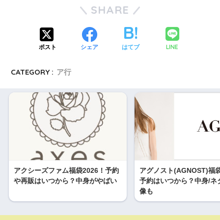
pic.twitter.com/OSHIJjL46u
#lululemon #ルルレモン #suria #ヨガウェア #ヨガレッスン
SHARE
#ヨギーニ #ヨガファイア
November 22, 2021
ピッピ
さん(@amelie1225)がシェアした投稿 –
2019年 1月月15日午前12時19分PST
LINE
ポスト
シェア
はてブ
pic.twitter.com/Y0NnpTeqnl
CATEGORY :
ア行
January 2, 2020
pic.twitter.com/p20X1z52uc
2019年1月7日
pic.twitter.com/gVPBN4xKXJ
アクシーズファム福袋2026！予約
アグノスト(AGNOST)福袋
や再販はいつから？中身がやばい
予約はいつから？中身/ネ
像も
December 29, 2021