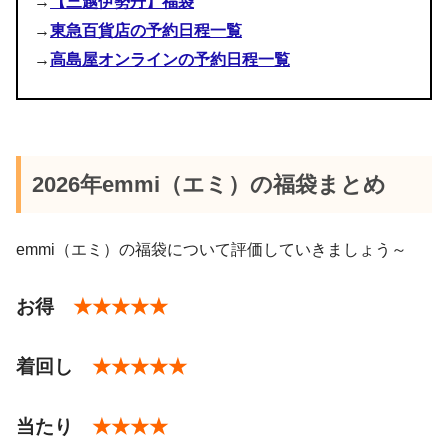
→
【三越伊勢丹】福袋
8,640円（emmi yoga）トップス、ボトム、ウェアなどが入っ
トートバッグ
December 27, 2023
ているセットです。
→
東急百貨店の予約日程一覧
・11,000円・・・atelier
→
高島屋オンラインの予約日程一覧
・5,500円・・・yoga
2026年emmi（エミ）の福袋まとめ
January 1, 2024
#エミ
#福袋
5,400円（emmi atelier）
#ネタバレ
pic.twitter.com/vRphjhaNGL
emmi（エミ）の福袋について評価していきましょう～
8,640円（emmi yoga）
2017年12月31日
＜atelier アトリエ＞
お得
★★★★★
着回し
★★★★★
アウター
トップス
当たり
★★★★