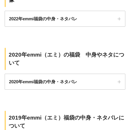
ネタバレ画像
価格（税込）
中身
2022年emmi福袋の中身・ネタバレ
Tシャツ
ブラトップ
レギンス
2020年emmi（エミ）の福袋 中身やネタにつ
12,650円
いて
バッグ
ネイビー4点セッ
2020年emmi福袋の中身・ネタバレ
ト
Tシャツ
2019年emmi（エミ）福袋の中身・ネタバレに
ブラトップ
ついて