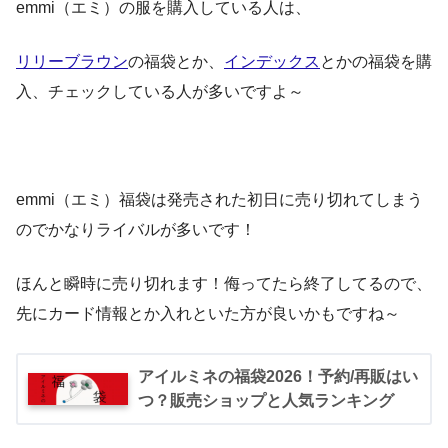
emmi（エミ）の服を購入している人は、
January 7, 2023
リリーブラウン
の福袋とか、
インデックス
とかの福袋を購
・トップス
入、チェックしている人が多いですよ～
楽天ファッション
・ボトム
阪急の福袋2022
emmi（エミ）福袋は発売された初日に売り切れてしまう
pic.twitter.com/NwXuWBSftq
のでかなりライバルが多いです！
2019年1月2日
ほんと瞬時に売り切れます！侮ってたら終了してるので、
pic.twitter.com/B497dS0byj
先にカード情報とか入れといた方が良いかもですね～
January 15, 2020
アイルミネの福袋2026！予約/再販はい
つ？販売ショップと人気ランキング