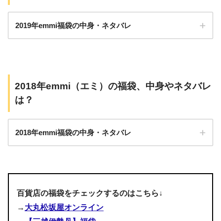
レギンス
12,650円
バッグ
2019年emmi福袋の中身・ネタバレ
ブルー4点セット
価格：12,100円（税込）
アイテム数：
サイズ：０/１
2018年emmi（エミ）の福袋、中身やネタバレ
は？
カラー：2色（ネイビー/パープル）
カラーは2色
サイズはS(0)・M(1)の2種類
2018年emmi福袋の中身・ネタバレ
価格：11,000円
ブラトップ（emmiオリジナルの花柄をプリント）
サイズ：M/L
レギンス（emmiオリジナルの花柄をプリント）
5,400円（emmi atelier）トップス、ボトム、ワンピースなど
カラー：ブラックorホワイト
百貨店の福袋をチェックするのはこちら↓
が入っている福袋です。
→
大丸松坂屋オンライン
バンド付きヨガマット
アイテム数：5点
pic.twitter.com/5918fmquXw