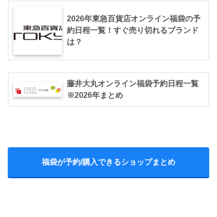
2026年東急百貨店オンライン福袋の予
【emmi meets aya】ボタニカル柄レギンス emmi エミ
pic.twitter.com/4iRenV2cEn
福袋・ギフト・その他 その他 ホワイト レッド ブルー
約日程一覧！すぐ売り切れるブランド
【送料無料】[Rakuten Fashion]
は？
January 2, 2022
January 2, 2020
楽天で購入
この投稿をInstagramで見る
去年激太りしてから、ジムに体力作り&ダイエット目的で通
藤井大丸オンライン福袋予約日程一覧
うようになりました ＊ 多い時は週4日とか行くので、ジム
※2026年まとめ
の服も新調 ＊ 載せるのが遅くなりましたが、#emmi の福
袋を買いました#ファッションウォーカー の通販で買った
のですが、通販開始2分ほどで売り切れた大人気の福袋です
(写真2枚目) ＊ セットアップだけは使いにくいですが、あ
とは使えそうなので、買って良かったです♦️ ＊ 6〜7の
福袋が予約/購入できるショップまとめ
#NIKE のティシャツとemmiの#アラジンパンツも以前買っ
てお気に入りです ＊ ＊ #emmiyoga #エミヨガ #yoga #ヨ
ガ #gym #ジム #oxigeno #ピラティス #オキシジェノ
pic.twitter.com/AihQUnBpF7
#ballet #バレエ #yogaウェア #suria 今年の目標は#貯筋
January 2, 2020
#emmi福袋 #emmiyoga福袋 #福袋 #nikewear #ナイキ