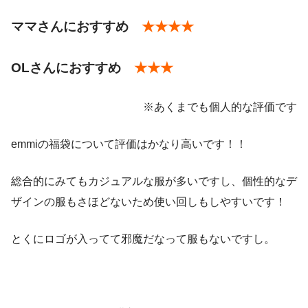
・オールインワン
ボトム
ママさんにおすすめ
★★★★
・ボーダーニット
・トップス
OLさんにおすすめ
★★★
・Tシャツ
・ガウチョ
※あくまでも個人的な評価です
・ワイドパンツ
花柄プリントブラトップ
emmiの福袋について評価はかなり高いです！！
pic.twitter.com/m5vsqbll7W
花柄プリントレギンス
January 2, 2020
ヨガマット
総合的にみてもカジュアルな服が多いですし、個性的なデ
pic.twitter.com/ljSrVZy1BC
ザインの服もさほどないため使い回しもしやすいです！
ヨガマットバンド
2019年1月4日
January 7, 2023
トートバッグ
とくにロゴが入ってて邪魔だなって服もないですし。
＜yoga ヨガ＞