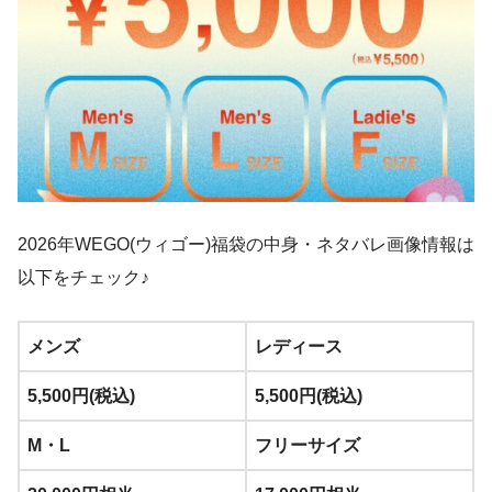
9：00～
敷店
マリノアシティ福岡店
9：30～
ジ・アウトレット広島店
9：00～
三井アウトレットパーク仙
8：00～※
1月2日～
台港
2026年WEGO(ウィゴー)福袋の中身・ネタバレ画像情報は
グランベリーパーク南町田
10：00～※
1月2日～
店
以下をチェック♪
メンズ
レディース
5,500円(税込)
5,500円(税込)
M・L
フリーサイズ