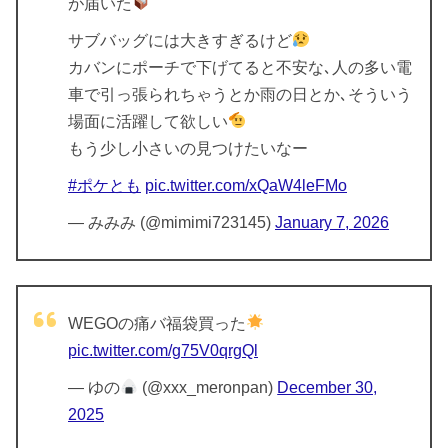
が届いた
サブバッグには大きすぎるけど
カバンにポーチで下げてると不安な､人の多い電
車で引っ張られちゃうとか雨の日とか､そういう
場面に活躍して欲しい
もう少し小さいの見つけたいなー
#ポケとも
pic.twitter.com/xQaW4leFMo
— みみみ (@mimimi723145)
January 7, 2026
WEGOの痛バ福袋買った
pic.twitter.com/g75V0qrgQl
— ゆの
(@xxx_meronpan)
December 30,
2025