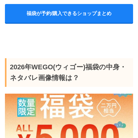
三井アウトレットパーク多
10：00～
福袋が予約/購入できるショップまとめ
摩南大沢店
三井アウトレットパークジ
9：00～
ャズドリーム長島
軽井沢プリンスショッピン
9：00～
グプラザ
2026年WEGO(ウィゴー)福袋の中身・
三井アウトレットパーク北
ネタバレ画像情報は？
9：00～
陸小矢部
三井アウトレットパーク滋
9：30～
賀竜王店
三井アウトレットパークマ
9：00～
リンピア神戸
三井アウトレットパーク倉