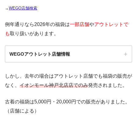
→
WEGO店舗検索
例年通りなら2026年の福袋は
一部店舗
や
アウトレットで
も
取り扱いがあります。
WEGOアウトレット店舗情報
しかし、去年の場合はアウトレット店舗でも福袋の販売が
三井アウトレットパーク札
9：30～
なく、
イオンモール神戸北店店でのみ
発売されました。
幌北広島
古着の福袋は5,000円・20,000円での販売がありました。
那須ガーデンアウトレット
9：00～
店
（店舗による）
三井アウトレットパーク入
9：00～
間店