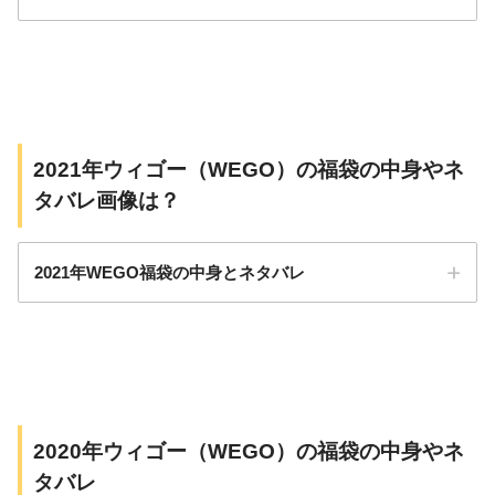
https://t.co/royUCI1cVk
#wego
#福袋
#初売り
#仙台初売り
pic.twitter.com/oKAQUTBkBO
pic.twitter.com/WpEEIddjtX
December
31, 2022
2021年ウィゴー（WEGO）の福袋の中身やネ
January 2, 2024
タバレ画像は？
販売価格：5,500円
2021年WEGO福袋の中身とネタバレ
中身の総額：20,000円程度
サイズ：フリー
2020年ウィゴー（WEGO）の福袋の中身やネ
販売価格：11,000円/33,000円
タバレ