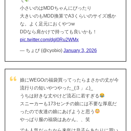
で
小さいのはMDDちゃんにぴったり
大きいのもMDD換算でA3くらいのサイズ感か
な。よく足元におくやつw
DDなら肩かけで持っても良いかも！
pic.twitter.com/dgl0Ru2WMx
— ちょび (@cyobio)
January 3, 2026
娘にWEGOの福袋買ってったらまさかの丈が今
流行りの短いやつやった_(:3 」∠)_
うちは好きな丈やけど流石に若すぎる
スニーカーも173センチの娘には不要な厚底だ
ったので友達の娘にあげようと思う
やっぱり服の福袋はあかん、、笑
でも人気だったから来年は息子らあたりに買い