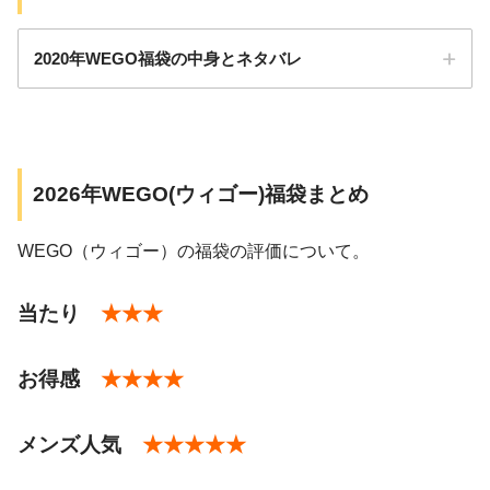
中身のアイテム数：6点/7点
総額：30,000円程度/60,000円程度
2020年WEGO福袋の中身とネタバレ
サイズ：フリー
2026年WEGO(ウィゴー)福袋まとめ
帽子
・メンズ1万円の福袋
ニット
WEGO（ウィゴー）の福袋の評価について。
・レディース8千円の福袋
カーディガン
価格：11,000円（税込）
当たり
★★★
靴下
サイズ：フリーサイズ
ストール
アイテム数：11点
お得感
★★★★
レディース…8,800円
ブルゾン
総額：30,000円
レディース…5,500円
Tシャツ
メンズ人気
★★★★★
レディース…11,000円
パンツ