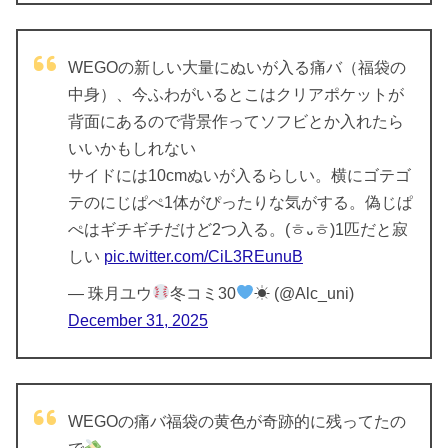
WEGOの新しい大量にぬいが入る痛バ（福袋の
中身）、今ふわがいるとこはクリアポケットが
背面にあるので背景作ってソフビとか入れたら
いいかもしれない
サイドには10cmぬいが入るらしい。横にゴテゴ
テのにじぱぺ1体がぴったりな気がする。偽じぱ
ぺはギチギチだけど2つ入る。(ㅎ᎑ㅎ)1匹だと寂
しい
pic.twitter.com/CiL3REunuB
— 珠月ユウ
冬コミ30
☀ (@Alc_uni)
December 31, 2025
WEGOの痛バ福袋の黄色が奇跡的に残ってたの