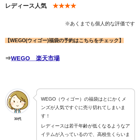
メンズ…11,000円
レディース人気
★★★★
メンズ…5,500円
ブラウス
※あくまでも個人的な評価です
ボトムス
【WEGO(ウィゴー)福袋の予約はこちらをチェック】
バッグ
アクセサリー
⇒
WEGO 楽天市場
・アウター
WEGO（ウィゴー）の福袋はとにかくメ
・トップス
ンズが人気ですぐに売り切れてしまいま
・ボトムス
す！
30代
・小物
レディースは若干年齢が低くなるようなア
イテムが入っているので、高校生くらいま