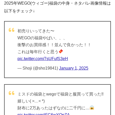
2025年WEGO(ウィゴー)福袋の中身・ネタバレ画像情報は
以下をチェック↓
初売りいってきた〜
WEGOの福袋やばい、、、
衝撃のお買得感！！並んで良かった！！
これは毎年行くと思う
pic.twitter.com/7sUFufS3eH
— Shoji (@sho19841)
January 1, 2025
ミスドの福袋とwegoで福袋と服買って買った!!
嬉しい( >﹏< *)
財布に2万あったはずなのに二千円に…
pic.twitter.com/iFC6wYQpZA