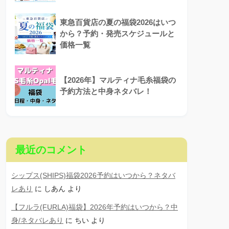
東急百貨店の夏の福袋2026はいつ
から？予約・発売スケジュールと
価格一覧
【2026年】マルティナ毛糸福袋の
予約方法と中身ネタバレ！
最近のコメント
シップス(SHIPS)福袋2026予約はいつから？ネタバ
レあり
に
しあん
より
【フルラ(FURLA)福袋】2026年予約はいつから？中
身/ネタバレあり
に
ちい
より