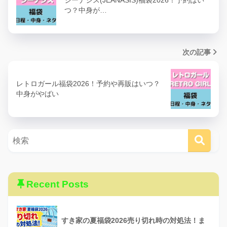
ジーナシス(JEANASIS)福袋2026！予約はい
つ？中身が…
#ルーミーズ福袋
#福袋2020
#ネタバ
レ注意
pic.twitter.com/0ejDH19Ykn
次の記事
January 2, 2020
レトロガール福袋2026！予約や再販はいつ？
中身がやばい
・ダウンコート（予約段階からネタバレあり）
・カットソー
・ブラウス
Recent Posts
・長袖シャツ
・花柄ワンピース
すき家の夏福袋2026売り切れ時の対処法！ま