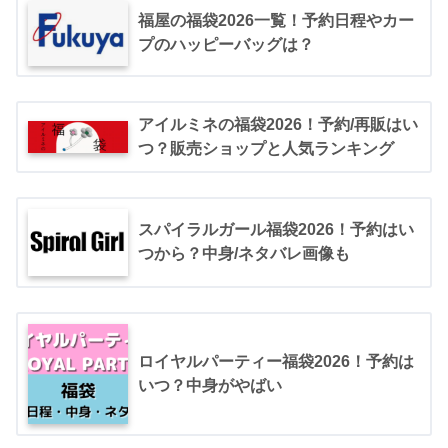
福屋の福袋2026一覧！予約日程やカー
pic.twitter.com/qQ9jbroCHb
プのハッピーバッグは？
2019年1月4日
アイルミネの福袋2026！予約/再販はい
つ？販売ショップと人気ランキング
スパイラルガール福袋2026！予約はい
つから？中身/ネタバレ画像も
pic.twitter.com/Kl21UxNWlL
2019
年1月4日
ロイヤルパーティー福袋2026！予約は
いつ？中身がやばい