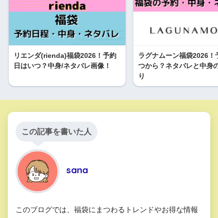
pic.twitter.com/5QUrFPuD4r
2019年1月1日
リエンダ(rienda)福袋2026！予約
ラグナムーン福袋2026！
日はいつ？中身/ネタバレ画像！
つから？ネタバレと中身
り
福袋第7弾w 1番最初に注文した福袋が1番最後にきたよ
これで終わり笑 スタバのオンライン見て気になったリユー
ザブルカップ？の買ってみた
使うのがもったいないけ
ど笑 しょーくんのプレゼント〜
喜んでもらえてよかった
#福袋ネタバレ
#福袋2019
この記事を書いた人
#ルーミーズ #福袋2020 #スタバオンライン #ヴィトン
pic.twitter.com/A8HDQpqzxz
サンダル
2019年1月1日
Momoko Miyano
(@momokomiyano)がシェアした投稿 –
2020年 1月月7日午前3時16分PST
sana
このブログでは、福袋にまつわるトレンドやお得な情報