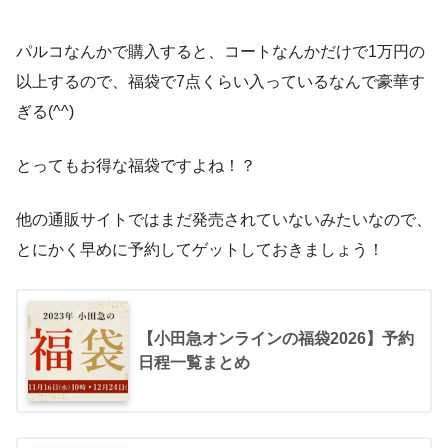
・コート
・ワンピース
パルコなんかで購入すると、コートなんかだけで1万円の
以上するので、福袋で7点くらい入っているなんで豪華す
・セットアップ
ぎる(^^)
・ニット
・スカート
とってもお得な福袋ですよね！？
・トップス
他の通販サイトではまだ発売されていないみたいなので、
・ネックレス
とにかく早めに予約してゲットしておきましょう！
【小田急オンラインの福袋2026】予約
日程一覧まとめ