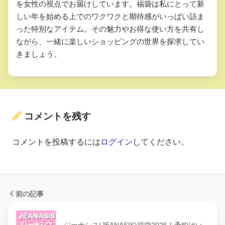
を女性の視点でお届けしています。福袋は私にとって新
しい年を始める上でのワクワクと期待感がいっぱい詰ま
った特別なアイテム。その魅力やお得な使い方を共有し
ながら、一緒に楽しいショッピングの世界を探求してい
きましょう。
#roomys
#福袋
#福袋開封
#ルーミーズ
pic.twitter.com/2zBUp2CbFm
January 3, 2020
コメントを残す
コメントを投稿するには
ログイン
してください。
前の記事