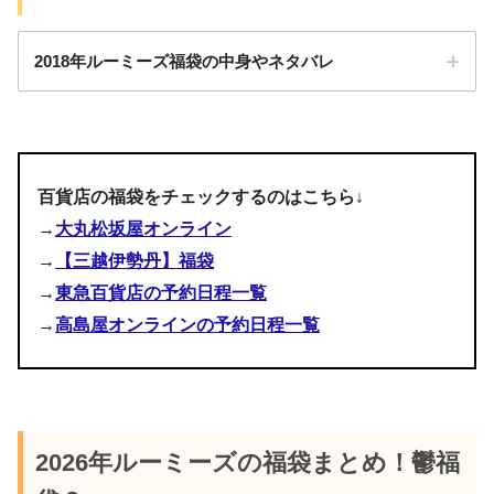
2018年ルーミーズ福袋の中身やネタバレ
百貨店の福袋をチェックするのはこちら↓
→
大丸松坂屋オンライン
pic.twitter.com/fGWSkIAD5M
→
【三越伊勢丹】福袋
2018年1月2日
→
東急百貨店の予約日程一覧
→
高島屋オンラインの予約日程一覧
・中綿ミドルコート（予約段階からネタバレあり）
・ニット
・トップス
2026年ルーミーズの福袋まとめ！鬱福
・ワンピース