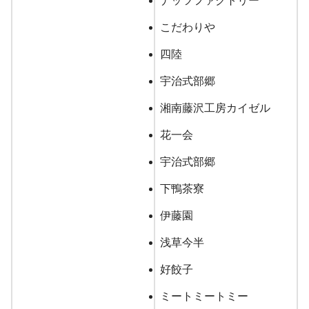
ナッツファクトリー
こだわりや
四陸
宇治式部郷
湘南藤沢工房カイゼル
花一会
宇治式部郷
下鴨茶寮
伊藤園
浅草今半
好餃子
ミートミートミー