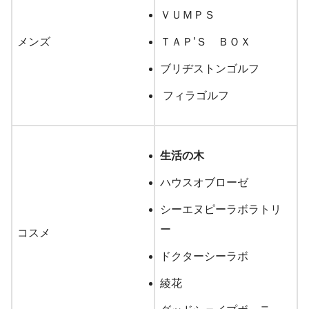
べべ（BeBe）
ＶＵＭＰＳ
90㎝～150㎝
メンズ
ＴＡＰ’Ｓ ＢＯＸ
ブリヂストンゴルフ
11月1日10:00～
フィラゴルフ
KP
100㎝～140㎝
生活の木
キッズ
ハウスオブローゼ
トロワラパン
シーエヌピーラボラトリ
ー
80㎝～150㎝/7,700円
コスメ
ドクターシーラボ
綾花