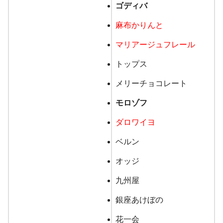
クレードスコープ（男・
ゴディバ
女）
麻布かりんと
11,000円/80㎝～120㎝
マリアージュフレール
トップス
ポンポネットジュニア
メリーチョコレート
13,200円/130㎝～165㎝
モロゾフ
ダロワイヨ
赤ちゃんの城
ベルン
キッズ
5,000円（肌着男・女）/50㎝
オッジ
～70㎝
九州屋
羽毛布団9点セット35,000円
銀座あけぼの
花一会