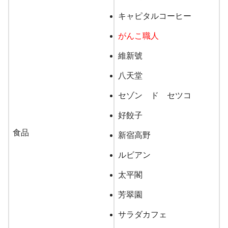
バズプロジャパン
キャピタルコーヒー
ゲームスペシャル4点セッ
がんこ職人
ト/5,500円
維新號
八天堂
トーマス
セゾン ド セツコ
木製スペシャル3点セット/6,
好餃子
600円
食品
新宿高野
アンパンマン
ルビアン
太平閣
おもちゃスペシャル4点セッ
ト/7,700円
芳翠園
サラダカフェ
すくすく成長