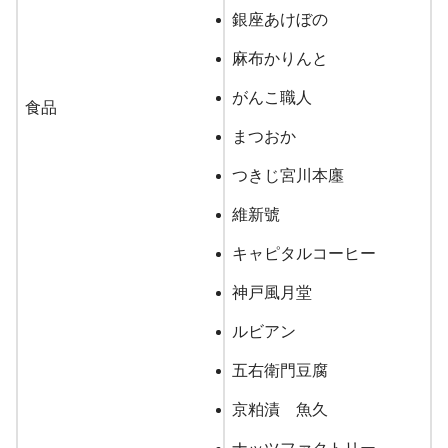
銀座あけぼの
麻布かりんと
がんこ職人
食品
まつおか
つきじ宮川本廛
維新號
キャピタルコーヒー
神戸風月堂
ルビアン
五右衛門豆腐
京粕漬 魚久