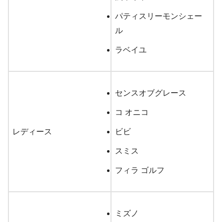
パティスリーモンシェー
ル
11月1日 10:00～
ラベイユ
ミキハウス
80㎝～130㎝
センスオブグレース
ミキハウス ダブルB
コ オニコ
レディース
ビビ
80㎝～130㎝
スミス
キッズ
オジコ（OJICO）
フィラ ゴルフ
75㎝～170㎝
ミズノ