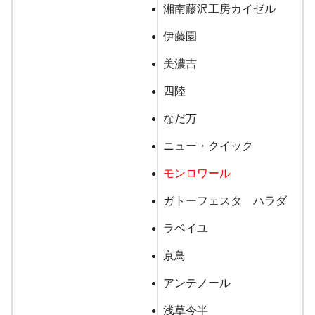
湘南藤沢工房カイゼル
ネコ・ウサギ福袋/3,300円
伊藤園
美濃吉
10月23日 10:00～
四陸
ベイビーチアー
なだ万
ニュー・クイック
80㎝～120㎝
モンロワール
ラブ＆ピース＆マネー
ガトーフェスタ ハラダ
キッズ
ラベイユ
80㎝～130㎝
京鳥
センス オブ ワンダー
アンテノール
浅草今半
50㎝～70㎝