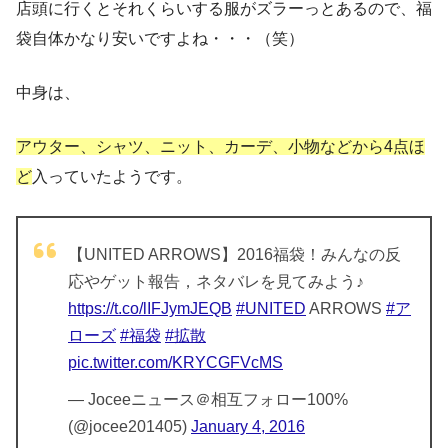
店頭に行くとそれくらいする服がズラーっとあるので、福
袋自体かなり安いですよね・・・（笑）
中身は、
アウター、シャツ、ニット、カーデ、小物などから4点ほ
ど
入っていたようです。
【UNITED ARROWS】2016福袋！みんなの反
応やゲット報告，ネタバレを見てみよう♪
https://t.co/lIFJymJEQB
#UNITED
ARROWS
#ア
ローズ
#福袋
#拡散
pic.twitter.com/KRYCGFVcMS
— Joceeニュース＠相互フォロー100%
(@jocee201405)
January 4, 2016