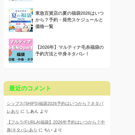
東急百貨店の夏の福袋2026はいつ
から？予約・発売スケジュールと
価格一覧
【2026年】マルティナ毛糸福袋の
予約方法と中身ネタバレ！
最近のコメント
シップス(SHIPS)福袋2026予約はいつから？ネタバ
レあり
に
しあん
より
【フルラ(FURLA)福袋】2026年予約はいつから？中
身/ネタバレあり
に
ちい
より