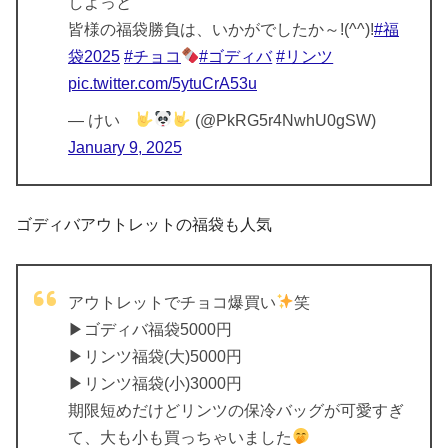
しよっと
皆様の福袋勝負は、いかがでしたか～!(^^)!
#福
袋2025
#チョコ
#ゴディバ
#リンツ
pic.twitter.com/5ytuCrA53u
— けい
(@PkRG5r4NwhU0gSW)
January 9, 2025
ゴディバアウトレットの福袋も人気
アウトレットでチョコ爆買い
笑
▶ゴディバ福袋5000円
▶リンツ福袋(大)5000円
▶リンツ福袋(小)3000円
期限短めだけどリンツの保冷バッグが可愛すぎ
て、大も小も買っちゃいました