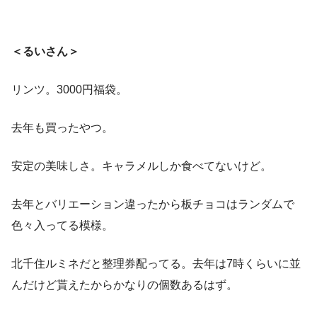
10,000円
この投稿をInstagramで見る
20,000円
＜るいさん＞
pic.twitter.com/fQ0eAyRu6V
January 6, 2019
リンツ。3000円福袋。
pic.twitter.com/VJJxUqJIDp
pic.twitter.com/3F5avxFZ1n
January 3, 2023
去年も買ったやつ。
January 2, 2024
この投稿をInstagramで見る
安定の美味しさ。キャラメルしか食べてないけど。
2020/01/01 リンツの3000円福袋♡ , #リンツ #リンツ福袋
#リンツ福袋3000円 #lindt #lindtchocolate #福袋 #福袋ネタ
去年とバリエーション違ったから板チョコはランダムで
バレ
色々入ってる模様。
pic.twitter.com/0iS2MPprgg
ぴ
(@rrm_kiroku)がシェアした投稿 –
2019年12月月31日午後11時17分PST
January 4, 2024
北千住ルミネだと整理券配ってる。去年は7時くらいに並
pic.twitter.com/OqQtSe6YO7
んだけど貰えたからかなりの個数あるはず。
January 3,
リンツの福袋大量のチョコで嬉し