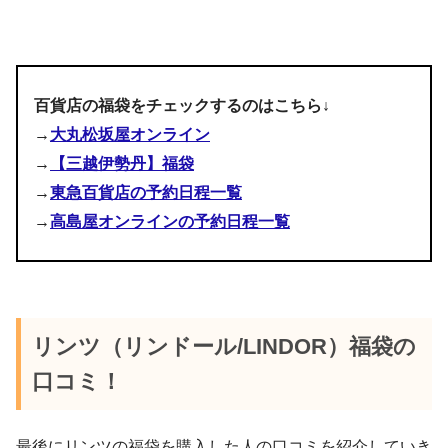
アソート
15,000円 14点
3,000円の福袋の中身・ネタバレ画像↓
百貨店の福袋をチェックするのはこちら↓
3,000円
→
大丸松坂屋オンライン
pic.twitter.com/5D15luHgyG
5,000円
勝間和代(@katsumakazuyo)がシェアした投稿
→
【三越伊勢丹】福袋
10,000円
→
東急百貨店の予約日程一覧
January 3, 2023
20,000円
→
高島屋オンラインの予約日程一覧
pic.twitter.com/prYA7jb2BQ
pic.twitter.com/gQcSboTHyF
January 9, 2022
January 16, 2019
リンツ（リンドール/LINDOR）福袋の
pic.twitter.com/DUzScGRwTO
#福袋2022
口コミ！
pic.twitter.com/jhKtjuXA12
January 9, 2024
January 3, 2023
最後にリンツの福袋を購入した人の口コミを紹介していき