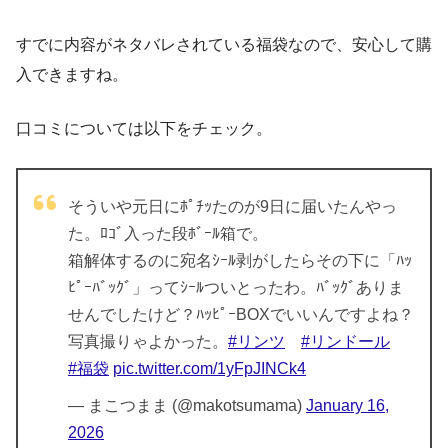
すでに内容がネタバレされている福袋なので、安心して購
入できますね。
口コミについては以下をチェック。
そういや元日にﾎﾟﾁｯたのが9日に届いたんやっ
た。ﾛｺﾞ入った段ﾎﾞｰﾙ箱で。
箱解体するのに宛名ｼｰﾙ剥がしたらその下に「ﾊｯ
ﾋﾟｰﾊﾞｯｸﾞ」ってｼｰﾙついとったわ。ﾊﾞｯｸﾞありま
せんでしたけど？ﾊｯﾋﾟｰBOXでいいんですよね？
写真撮りゃよかった。
#リンツ
#リンドール
#福袋
pic.twitter.com/1yFpJINCk4
— まこつまま (@makotsumama)
January 16,
2026