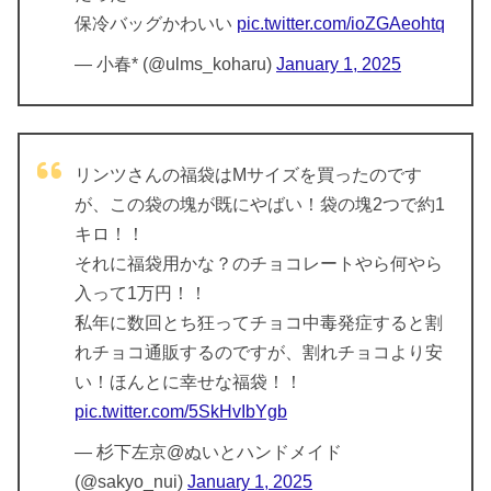
保冷バッグかわいい
pic.twitter.com/ioZGAeohtq
— 小春* (@ulms_koharu)
January 1, 2025
リンツさんの福袋はMサイズを買ったのです
が、この袋の塊が既にやばい！袋の塊2つで約1
キロ！！
それに福袋用かな？のチョコレートやら何やら
入って1万円！！
私年に数回とち狂ってチョコ中毒発症すると割
れチョコ通販するのですが、割れチョコより安
い！ほんとに幸せな福袋！！
pic.twitter.com/5SkHvIbYgb
— 杉下左京@ぬいとハンドメイド
(@sakyo_nui)
January 1, 2025