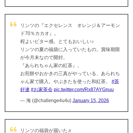
リンツの『エクセレンス オレンジ＆アーモン
ド70％カカオ』。
程よいビター感。とてもおいしい♪
リンツの夏の福袋に入っていたもの。賞味期限
が今月末なので開封。
『あられちゃん家の紅茶』。
お煎餅やおかきの三真がやっている、あられち
ゃん家で購入。やぶきたを使った和紅茶。
#茶
好連
#お家茶会
pic.twitter.com/Rx87AYGnuu
— 海 (@challenge4u4u)
January 15, 2026
リンツの福袋が届いた♬