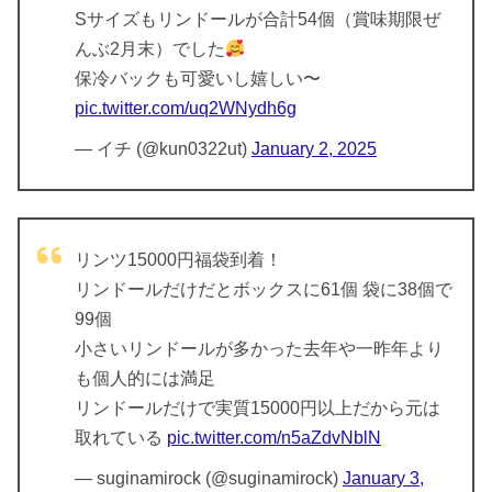
Sサイズもリンドールが合計54個（賞味期限ぜ
んぶ2月末）でした
保冷バックも可愛いし嬉しい〜
pic.twitter.com/uq2WNydh6g
— イチ (@kun0322ut)
January 2, 2025
リンツ15000円福袋到着！
リンドールだけだとボックスに61個 袋に38個で
99個
小さいリンドールが多かった去年や一昨年より
も個人的には満足
リンドールだけで実質15000円以上だから元は
取れている
pic.twitter.com/n5aZdvNblN
— suginamirock (@suginamirock)
January 3,