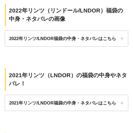
5,480円
リンドール
2022年リンツ（リンドール/LNDOR）福袋の
中身・ネタバレの画像
10,000円
タブレット
15,000円
アソート
2022年リンツ/LNDOR福袋の中身・ネタバレはこちら
5,480円 6点～7点
2021年リンツ（LNDOR）の福袋の中身やネタ
3,000円
バレ！
5,000円
10,000円
2021年リンツ/LNDOR福袋の中身・ネタバレはこちら
pic.twitter.com/pzqnlBsbo5
December 29, 2021
リンドール