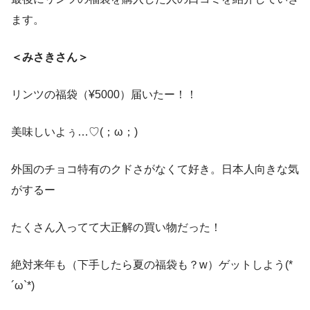
pic.twitter.com/gMGVoh8CYK
この投稿をInstagramで見る
ます。
pic.twitter.com/7n6gTX8elb
January 14, 2019
December 30, 2021
＜みさきさん＞
3,000円の福袋のネタバレ↓↓
pic.twitter.com/PucSjm8oCk
リンツの福袋（¥5000）届いたー！！
January 6, 2024
美味しいよぅ…♡(；ω；)
pic.twitter.com/eqXaO2zXuq
pic.twitter.com/L7zdpgIu47
January 13, 2019
pic.twitter.com/lSzMC4j8Up
外国のチョコ特有のクドさがなくて好き。日本人向きな気
January 8, 2022
がするー
n a m i ❅*॰ॱ(@nami__106)がシェアした投稿
January 3, 2023
たくさん入ってて大正解の買い物だった！
pic.twitter.com/IRLZ7KYYYN
January 7, 2024
絶対来年も（下手したら夏の福袋も？w）ゲットしよう(*
pic.twitter.com/MT1GIHJaZW
3,000円
´ω`*)
January 10, 2019
5,000円