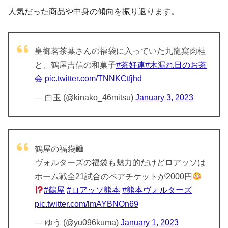
人気だった商品や中身の傾向を振り返ります。
皇御茗茶葉さんの福袋に入っていた九龍窠肉桂
と、鶴屋吉信の和菓子
#茶好連
#木漏れ日のお茶
会
pic.twitter.com/TNNKCtfjhd
— 白玉 (@kinako_46mitsu)
January 3, 2023
鶴屋の福袋🛍
ヴォルターズの福袋も魅力的だけどロアッソは
ホーム戦全21試合のペアチケットが2000円
#鶴屋
#ロアッソ熊本
#熊本ヴォルターズ
pic.twitter.com/lmAYBNOn69
— ゆう (@yu096kuma)
January 1, 2023