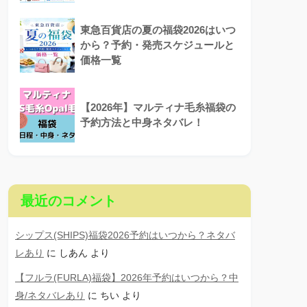
東急百貨店の夏の福袋2026はいつ
から？予約・発売スケジュールと
価格一覧
【2026年】マルティナ毛糸福袋の
予約方法と中身ネタバレ！
最近のコメント
シップス(SHIPS)福袋2026予約はいつから？ネタバ
レあり
に
しあん
より
【フルラ(FURLA)福袋】2026年予約はいつから？中
身/ネタバレあり
に
ちい
より