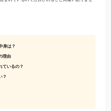
の中身は？
の理由
れているの？
い？