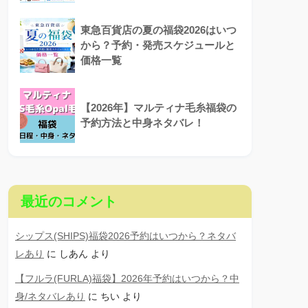
東急百貨店の夏の福袋2026はいつ
から？予約・発売スケジュールと
価格一覧
【2026年】マルティナ毛糸福袋の
予約方法と中身ネタバレ！
最近のコメント
シップス(SHIPS)福袋2026予約はいつから？ネタバ
レあり
に
しあん
より
【フルラ(FURLA)福袋】2026年予約はいつから？中
身/ネタバレあり
に
ちい
より