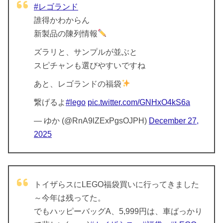
#レゴランド
誰得かわからん
新製品の陳列情報
ズラリと、サンプルが並ぶと
スピチャンも選びやすいですね
あと、レゴランドの福袋
繋げるよ
#lego
pic.twitter.com/GNHxO4kS6a
— ゆか (@RnA9lZExPgsOJPH)
December 27,
2025
トイザらスにLEGO福袋買いに行ってきました
～今年は残ってた。
でもハッピーバッグA、5,999円は、車ばっかり