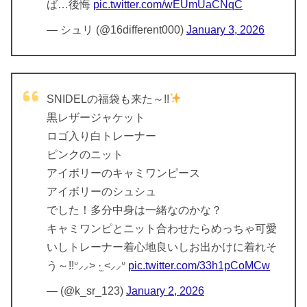
ば…後悔
pic.twitter.com/wEUmUaCNqC
— シュリ (@16different000)
January 3, 2026
SNIDELの福袋も来た～!!
黒レザージャケット
ロゴ入り白トレーナー
ピンクのニット
アイボリーのキャミワンピース
アイボリーのシュシュ
でした！多分中身は一緒なのかな？
キャミワンピとニット合わせたらめっちゃ可愛
いしトレーナー着心地良いしお出かけに着れそ
う～!!ᐡ⸝⸝> ·̫ <⸝⸝ᐡ
pic.twitter.com/33h1pCoMCw
— (@k_sr_123)
January 2, 2026