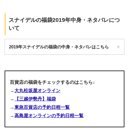
画像
スナイデルの福袋2019年中身・ネタバレにつ
いて
【SNIDEL】2024年 HAPPY
2019年スナイデルの福袋の中身・ネタバレはこちら
アウター
BOX
ワンピース
ニット
価格
11,000円（税込）
ニットベスト
百貨店の福袋をチェックするのはこちら↓
サイズ
F（フリー）
11,000円！
→
大丸松坂屋オンライン
スカート
アイテム数
4点
→
【三越伊勢丹】福袋
→
東急百貨店の予約日程一覧
価格は税込み
11,000円
アウター
→
高島屋オンラインの予約日程一覧
ワンピース
サイズはフリーサイズ