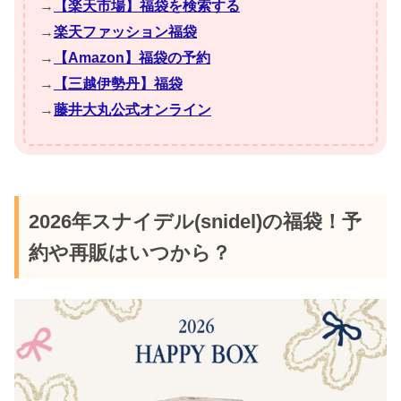
→
【楽天市場】福袋を検索する
→
楽天ファッション福袋
→
【Amazon】福袋の予約
→
【三越伊勢丹】福袋
→
藤井大丸公式オンライン
2026年スナイデル(snidel)の福袋！予
約や再販はいつから？