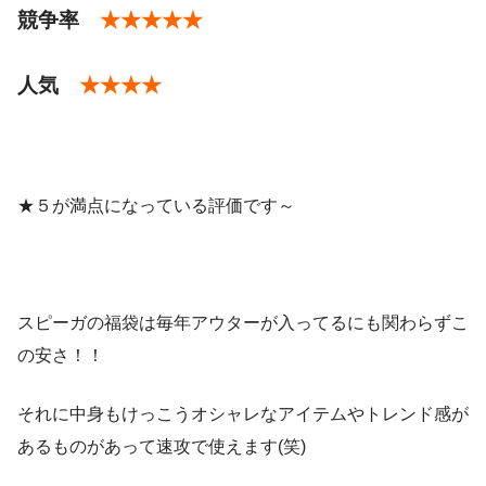
2017年1月2日
競争率
★★★★★
人気
★★★★
・アウター（ダウンやコートなど）
・ニット
・スカート
・ワンピース
★５が満点になっている評価です～
・パーカー
・サロペット
・トップス
・チェックシャツ
・シャツ
・ブラウス
スピーガの福袋は毎年アウターが入ってるにも関わらずこ
・カットソー
の安さ！！
・パンツ
それに中身もけっこうオシャレなアイテムやトレンド感が
・コート
あるものがあって速攻で使えます(笑)
・雑貨（帽子など）