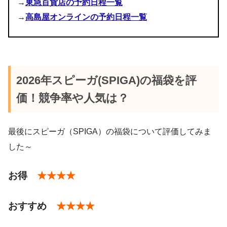
→
東急百貨店の予約日程一覧
→
高島屋オンラインの予約日程一覧
pic.twitter.com/uCsuPdY7gN
January 1, 2019
2026年スピーガ(SPIGA)の福袋を評
pic.twitter.com/HIApbElfiB
価！競争率や人気は？
2017
January 2, 2020
年1月1日
最後にスピーガ（SPIGA）の福袋について評価してみま
January 9, 2019
した～
#セシルマクビー
#spiga
お得
★★★★
おすすめ
★★★★
pic.twitter.com/CZCgy6esV7