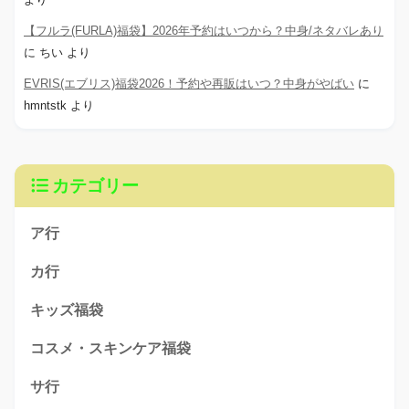
【フルラ(FURLA)福袋】2026年予約はいつから？中身/ネタバレあり
に
ちい
より
EVRIS(エブリス)福袋2026！予約や再販はいつ？中身がやばい
に
hmntstk
より
カテゴリー
ア行
カ行
キッズ福袋
コスメ・スキンケア福袋
サ行