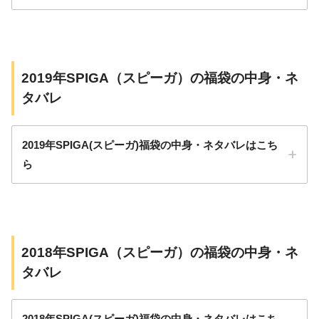
価格：5,500円
サイズ：ワンサイズ
カジュアル系、モード系、ゆるふわ系などい
ろんなテイストのファッションアイテムが揃
アイテム数：7点
2019年SPIGA（スピーガ）の福袋の中身・ネ
っているSPIGA（スピーガ）ですが、2024年
タバレ
も福袋が発売されるので楽しみですね。
5,500円
2019年SPIGA(スピーガ)福袋の中身・ネタバレはこち
ら
アウター
トップス×3点
ボトム×2点
2018年SPIGA（スピーガ）の福袋の中身・ネ
雑貨×1点
タバレ
アウター
トップス×3点
2018年SPIGA(スピーガ)福袋の中身・ネタバレはこち