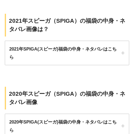
#福袋
価格：5,500円
#福袋交換
2021年スピーガ（SPIGA）の福袋の中身・ネ
#福袋2023
pic.twitter.com/onqW7hhjSh
サイズ：ワンサイズ
タバレ画像は？
January 6, 2023
アイテム数：8点
2021年SPIGA(スピーガ)福袋の中身・ネタバレはこち
ら
トップス
ボトムス
2020年スピーガ（SPIGA）の福袋の中身・ネ
雑貨
タバレ画像
2020年SPIGA(スピーガ)福袋の中身・ネタバレはこち
ら