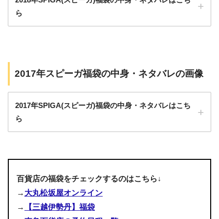
ボトム×2点
ら
雑貨×1点
pic.twitter.com/zumH36341c
January 2, 2020
2017年スピーガ福袋の中身・ネタバレの画像
2017年SPIGA(スピーガ)福袋の中身・ネタバレはこち
ら
pic.twitter.com/PGmJPRv8C4
百貨店の福袋をチェックするのはこちら↓
January 5, 2020
→
大丸松坂屋オンライン
→
【三越伊勢丹】福袋