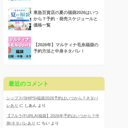
東急百貨店の夏の福袋2026はいつ
から？予約・発売スケジュールと
価格一覧
【2026年】マルティナ毛糸福袋の
予約方法と中身ネタバレ！
最近のコメント
シップス(SHIPS)福袋2026予約はいつから？ネタバ
レあり
に
しあん
より
【フルラ(FURLA)福袋】2026年予約はいつから？中
身/ネタバレあり
に
ちい
より