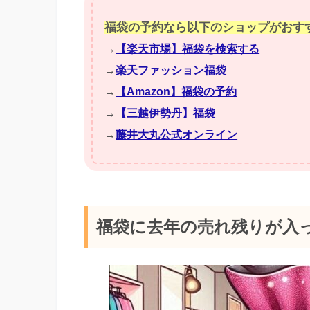
福袋の予約なら以下のショップがおす
→
【楽天市場】福袋を検索する
→
楽天ファッション福袋
→
【Amazon】福袋の予約
→
【三越伊勢丹】福袋
→
藤井大丸公式オンライン
福袋に去年の売れ残りが入